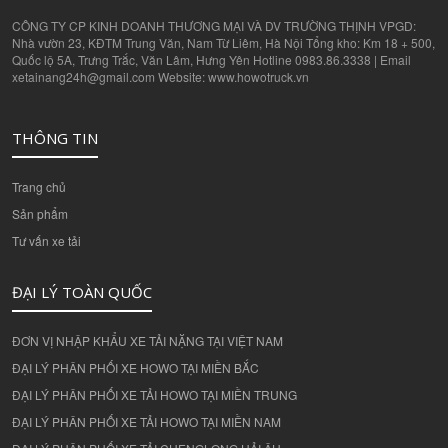
CÔNG TY CP KINH DOANH THƯƠNG MẠI VÀ DV TRƯỜNG THỊNH VPGD:
Nhà vườn 23, KĐTM Trung Văn, Nam Từ Liêm, Hà Nội Tổng kho: Km 18 + 500,
Quốc lộ 5A, Trưng Trắc, Văn Lâm, Hưng Yên Hotline 0983.86.3338 | Email
xetainang24h@gmail.com Website: www.howotruck.vn
THÔNG TIN
Trang chủ
Sản phẩm
Tư vấn xe tải
ĐẠI LÝ TOÀN QUỐC
ĐƠN VỊ NHẬP KHẨU XE TẢI NẶNG TẠI VIỆT NAM
ĐẠI LÝ PHÂN PHỐI XE HOWO TẠI MIỀN BẮC
ĐẠI LÝ PHÂN PHỐI XE TẢI HOWO TẠI MIỀN TRUNG
ĐẠI LÝ PHÂN PHỐI XE TẢI HOWO TẠI MIỀN NAM