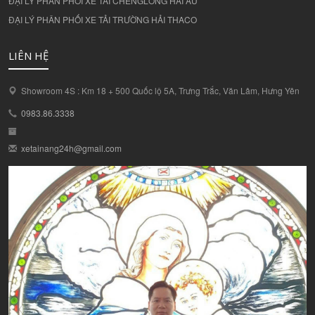
ĐẠI LÝ PHÂN PHỐI XE TẢI CHENGLONG HẢI ÂU
ĐẠI LÝ PHÂN PHỐI XE TẢI TRƯỜNG HẢI THACO
LIÊN HỆ
Showroom 4S : Km 18 + 500 Quốc lộ 5A, Trưng Trắc, Văn Lâm, Hưng Yên
0983.86.3338
xetainang24h@gmail.com