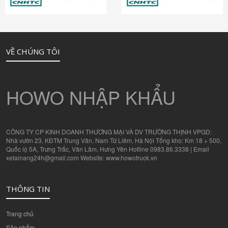
VỀ CHÚNG TÔI
HOWO NHẬP KHẨU
CÔNG TY CP KINH DOANH THƯƠNG MẠI VÀ DV TRƯỜNG THỊNH VPGD:
Nhà vườn 23, KĐTM Trung Văn, Nam Từ Liêm, Hà Nội Tổng kho: Km 18 + 500,
Quốc lộ 5A, Trưng Trắc, Văn Lâm, Hưng Yên Hotline 0983.86.3338 | Email
xetainang24h@gmail.com Website: www.howotruck.vn
THÔNG TIN
Trang chủ
Sản phẩm