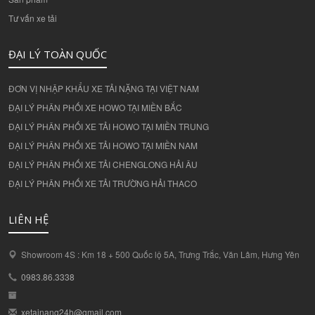
Tư vấn xe tải
ĐẠI LÝ TOÀN QUỐC
ĐƠN VỊ NHẬP KHẨU XE TẢI NẶNG TẠI VIỆT NAM
ĐẠI LÝ PHÂN PHỐI XE HOWO TẠI MIỀN BẮC
ĐẠI LÝ PHÂN PHỐI XE TẢI HOWO TẠI MIỀN TRUNG
ĐẠI LÝ PHÂN PHỐI XE TẢI HOWO TẠI MIỀN NAM
ĐẠI LÝ PHÂN PHỐI XE TẢI CHENGLONG HẢI ÂU
ĐẠI LÝ PHÂN PHỐI XE TẢI TRƯỜNG HẢI THACO
LIÊN HỆ
Showroom 4S : Km 18 + 500 Quốc lộ 5A, Trưng Trắc, Văn Lâm, Hưng Yên
0983.86.3338
xetainang24h@gmail.com