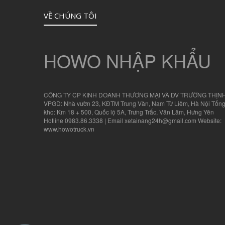
VỀ CHÚNG TÔI
HOWO NHẬP KHẨU
CÔNG TY CP KINH DOANH THƯƠNG MẠI VÀ DV TRƯỜNG THỊN
VPGD: Nhà vườn 23, KĐTM Trung Văn, Nam Từ Liêm, Hà Nội Tổn
kho: Km 18 + 500, Quốc lộ 5A, Trưng Trắc, Văn Lâm, Hưng Yên
Hotline 0983.86.3338 | Email xetainang24h@gmail.com Website:
www.howotruck.vn