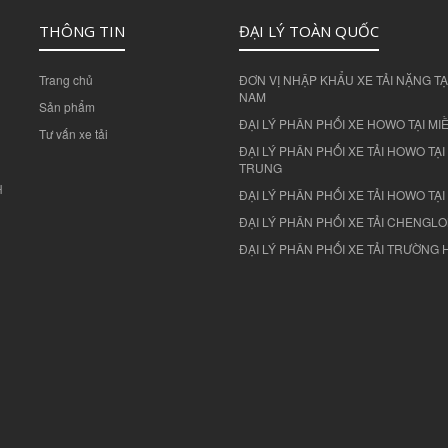
THÔNG TIN
ĐẠI LÝ TOÀN QUỐC
Trang chủ
ĐƠN VỊ NHẬP KHẨU XE TẢI NẶNG TẠI
NAM
Sản phẩm
ĐẠI LÝ PHÂN PHỐI XE HOWO TẠI MI
Tư vấn xe tải
ĐẠI LÝ PHÂN PHỐI XE TẢI HOWO TẠI
TRUNG
H
ĐẠI LÝ PHÂN PHỐI XE TẢI HOWO TẠ
g
ĐẠI LÝ PHÂN PHỐI XE TẢI CHENGLO
ĐẠI LÝ PHÂN PHỐI XE TẢI TRƯỜNG 