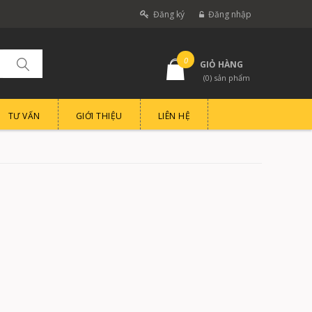
Đăng ký
Đăng nhập
0
GIỎ HÀNG
(
0
) sản phẩm
TƯ VẤN
GIỚI THIỆU
LIÊN HỆ