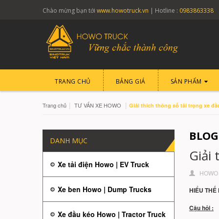
Chào mừng bạn tới
www.howotruck.vn
| Hotline :
0983863338
TRANG CHỦ
BẢNG GIÁ
SẢN PHẨM
|
|
Trang chủ
TƯ VẤN XE HOWO
Giải thích thông số tải trọng xe đầ
BLOG
DANH MỤC
Giải 
Xe tải điện Howo | EV Truck
HOWO 
Xe ben Howo | Dump Trucks
HIỂU THẾ
Cậu hỏi :
Xe đầu kéo Howo | Tractor Truck