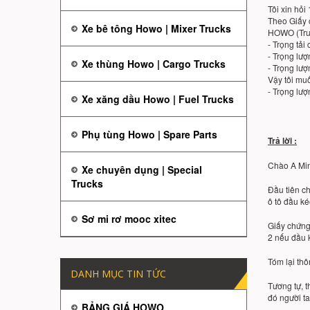
Tôi xin hỏi
Theo Giấy 
Xe bê tông Howo | Mixer Trucks
HOWO (Tru
- Trọng tải
- Trọng lư
Xe thùng Howo | Cargo Trucks
- Trọng lư
Vậy tôi mu
- Trọng lư
Xe xăng dầu Howo | Fuel Trucks
Phụ tùng Howo | Spare Parts
Trả lời :
Chào A Mi
Xe chuyên dụng | Special
Trucks
Đầu tiên chu
ô tô đầu ké
Sơ mi rơ mooc xitec
Giấy chứng
2 nếu đầu k
Tóm lại th
DANH MỤC TIN TỨC
Tương tự, t
đó người ta
BẢNG GIÁ HOWO