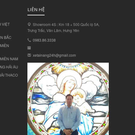
LIÊN HỆ
 VIỆT
Showroom 4S : Km 18 + 500 Quốc lộ 5A,
Trưng Trắc, Văn Lâm, Hưng Yên
ỀN BẮC
0983.86.3338
 MIỀN
xetainang24h@gmail.com
I MIỀN NAM
NG HẢI ÂU
HẢI THACO