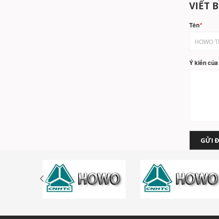
VIẾT 
Tên
*
Ý kiến của
GỬI Đ