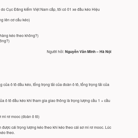
u do Cục Đăng kiểm Việt Nam cấp, tôi có 01 xe đầu kéo Hiệu
ụng lên cơ cấu kéo)
ở hàng kéo theo không?)
hông?)
Người hỏi:
Nguyễn Văn Minh – Hà Nội
 của ô tô đầu kéo, tổng trọng tải của đoàn ô tô, tổng trọng tải của
ủa ô tô đầu kéo khi tham gia giao thông là trọng lượng cầu 1 + cầu
 sơ mi rơ mooc (đoàn ô tô)
nh được cái trọng lượng kéo theo khi kéo theo cái sơ mi rơ mooc. Lúc
 kéo theo.