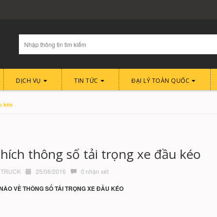
DỊCH VỤ
TIN TỨC
ĐẠI LÝ TOÀN QUỐC
u kéo
thích thông số tải trọng xe đầu kéo
TRUCK
25/06/2016
0 nhận xét
 NÀO VỀ THÔNG SỐ TẢI TRỌNG XE ĐẦU KÉO