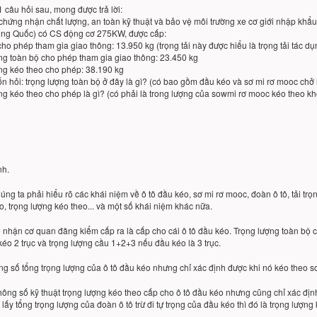
 1 câu hỏi sau, mong được trả lời:
chứng nhận chất lượng, an toàn kỹ thuật và bảo vệ môi trường xe cơ giới nhập khẩ
ng Quốc) có CS động cơ 275KW, được cấp:
 cho phép tham gia giao thông: 13.950 kg (trọng tải này được hiểu là trọng tải tác d
ợng toàn bộ cho phép tham gia giao thông: 23.450 kg
ợng kéo theo cho phép: 38.190 kg
ốn hỏi: trọng lượng toàn bộ ở đây là gì? (có bao gồm đầu kéo và sơ mi rơ mooc ch
ợng kéo theo cho phép là gì? (có phải là trong lượng của sowmi rơ mooc kéo theo k
nh.
́ng ta phải hiểu rõ các khái niệm về ô tô đầu kéo, sơ mi rơ mooc, đoàn ô tô, tải trọng
o, trọng lượng kéo theo... và một số khái niệm khác nữa.
 nhận cơ quan đăng kiểm cấp ra là cấp cho cái ô tô đầu kéo. Trọng lượng toàn bộ c
éo 2 trục và trọng lượng cầu 1+2+3 nếu đầu kéo là 3 trục.
ông số tổng trọng lượng của ô tô đầu kéo nhưng chỉ xác định được khi nó kéo theo
hông số kỹ thuật trọng lượng kéo theo cấp cho ô tô đầu kéo nhưng cũng chỉ xác đị
 lấy tổng trọng lượng của đoàn ô tô trừ đi tự trọng của đầu kéo thì đó là trọng lượng