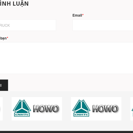
BÌNH LUẬN
Email
*
 bạn
*
I