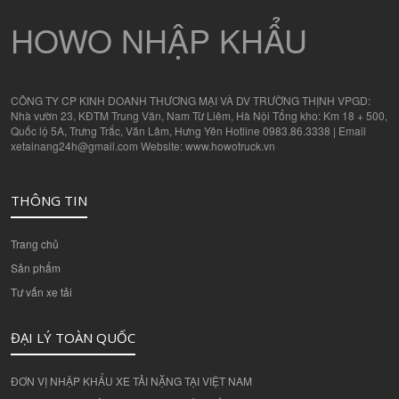
HOWO NHẬP KHẨU
CÔNG TY CP KINH DOANH THƯƠNG MẠI VÀ DV TRƯỜNG THỊNH VPGD:
Nhà vườn 23, KĐTM Trung Văn, Nam Từ Liêm, Hà Nội Tổng kho: Km 18 + 500,
Quốc lộ 5A, Trưng Trắc, Văn Lâm, Hưng Yên Hotline 0983.86.3338 | Email
xetainang24h@gmail.com Website: www.howotruck.vn
THÔNG TIN
Trang chủ
Sản phẩm
Tư vấn xe tải
ĐẠI LÝ TOÀN QUỐC
ĐƠN VỊ NHẬP KHẨU XE TẢI NẶNG TẠI VIỆT NAM