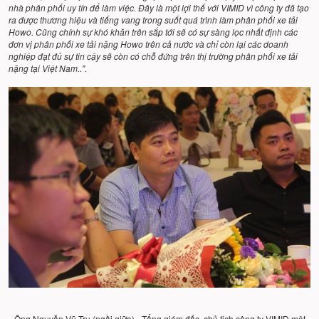
nhà phân phối uy tín để làm việc. Đây là một lợi thế với VIMID vì công ty đã tạo
ra được thương hiệu và tiếng vang trong suốt quá trình làm phân phối xe tải
Howo. Cũng chính sự khó khăn trên sắp tới sẽ có sự sàng lọc nhất định các
đơn vị phân phối xe tải nặng Howo trên cả nước và chỉ còn lại các doanh
nghiệp đạt đủ sự tin cậy sẽ còn có chỗ đứng trên thị trường phân phối xe tải
nặng tại Việt Nam..".
Ông Nguyễn Vũ Trụ (ngồi giữa) - Tổng giám đốc, chủ tịch công ty VIMID một