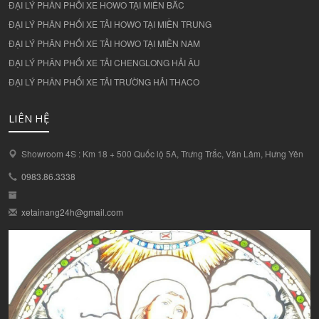
ĐẠI LÝ PHÂN PHỐI XE HOWO TẠI MIỀN BẮC
ĐẠI LÝ PHÂN PHỐI XE TẢI HOWO TẠI MIỀN TRUNG
ĐẠI LÝ PHÂN PHỐI XE TẢI HOWO TẠI MIỀN NAM
ĐẠI LÝ PHÂN PHỐI XE TẢI CHENGLONG HẢI ÂU
ĐẠI LÝ PHÂN PHỐI XE TẢI TRƯỜNG HẢI THACO
LIÊN HỆ
Showroom 4S : Km 18 + 500 Quốc lộ 5A, Trưng Trắc, Văn Lâm, Hưng Yên
0983.86.3338
xetainang24h@gmail.com