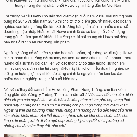
trong những đơn vị phân phối Howo uy tín hàng đầu tại Việt Nam
Thị trường xe tải Howo cho đến thời điểm cận cuối năm 2016, sau những năm
bùng nổ 2015 và đầu năm 2016 thì cho tới thời điểm giờ, rất nhiều các doanh
nghiệp còn lượng hàng tồn lớn. Sở dĩ lượng hàng tồn còn lại nhiều ở một số
doanh nghiệp nhập khẩu xe tải Howo chính là do sự bùng nổ về số lượng
trong gần 2 năm qua đã khiến thị trường xe tải nói chung và Howo nói riêng
bão hòa ở rất nhiều các dòng sản phẩm.
Ngoài sự bùng nổ dẫn đến sự bão hòa sản phẩm, thị trường xe tải nặng Howo
còn bị phân ảnh hưởng bởi sự thay đổi liên tục theo cấu hình sản phẩm. Triều
hướng của sự thay đổi gắn liền với các thông tư bộ giao thông, sự nghiêm
minh trong quá trình cân tải trọng.. điều này làm cho nhiều doanh nghiệp có
thời gian hưởng lợi, tuy nhiên đó cũng chính là nguyên nhân làm lao đao
nhiều doanh nghiệp trong thời buổi hiện nay.
Nói về sự thay đổi sản phẩm Howo, ông Phạm Hùng Thắng, chủ tích kiêm
tổng giám đốc Công ty Trường Thịnh có nhận xét :"
Việc thay đổi nhu cầu đó là
điều tất yếu của người làm xe tải bởi một sản phẩm có thể phù hợp trong thời
điểm này, nhưng hoàn toàn có thể không còn phù hợp trong thời điểm khác.
Ngoài ra tính địa phương khác nhau cũng ảnh hưởng nhiều đến việc cấu hình
sản phẩm khác nhau. Bởi thế doanh nghiệp cần có tầm nhìn chiên lược cho
từng sản phẩm, tránh đi vào ngõ hẹp không kịp thay đổi khi thị trường có
những chuyển biến thay đổi nhu cầu
".