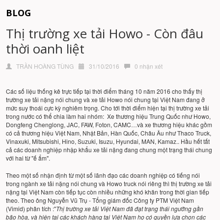
BLOG
Thị trường xe tải Howo - Còn đâu
thời oanh liệt
TRẦN HOÀNG TÙNG
31/10/2016
0 nhận xét
Các số liệu thống kê trực tiếp tại thời điểm tháng 10 năm 2016 cho thấy thị
trường xe tải nặng nói chung và xe tải Howo nói chung tại Việt Nam đang ở
mức suy thoái cực kỳ nghiêm trọng. Cho tới thời điểm hiện tại thị trường xe tải
trong nước có thể chia làm hai nhóm: Xe thương hiệu Trung Quốc như Howo,
Dongfeng Chenglong, JAC, FAW, Foton, CAMC…và xe thương hiệu khác gồm
có cả thương hiệu Việt Nam, Nhật Bản, Hàn Quốc, Châu Âu như Thaco Truck,
Vinaxuki, Mitsubishi, Hino, Suzuki, Isuzu, Hyundai, MAN, Kamaz.. Hầu hết tất
cả các doanh nghiệp nhập khẩu xe tải nặng đang chung một trạng thái chung
với hai từ "ế ẩm".
Theo một số nhận định từ một số lãnh đạo các doanh nghiệp có tiếng nói
trong ngành xe tải nặng nói chung và Howo truck nói riêng thì thị trường xe tải
nặng tại Việt Nam còn tiếp tục còn nhiều những khó khăn trong thời gian tiếp
theo. Theo ông Nguyễn Vũ Trụ - Tổng giám đốc Công ty PTM Việt Nam
(Vimid) phân tích :"
Thị trường xe tải Việt Nam đã đạt trạng thái ngưỡng gần
bão hòa, và hiện tại các khách hàng tại Việt Nam họ có quyền lựa chọn các