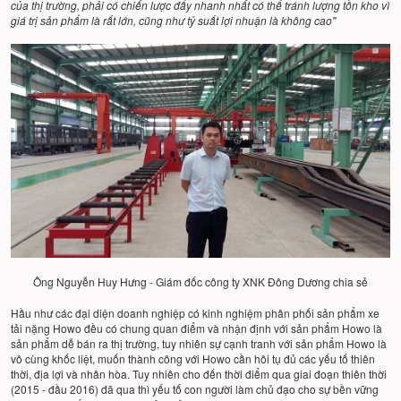
của thị trường, phải có chiến lược đẩy nhanh nhất có thể tránh lượng tồn kho vì
giá trị sản phẩm là rất lớn, cũng như tỷ suất lợi nhuận là không cao"
Ông Nguyễn Huy Hưng - Giám đốc công ty XNK Đông Dương chia sẻ
Hầu như các đại diện doanh nghiệp có kinh nghiệm phân phối sản phẩm xe
tải nặng Howo đều có chung quan điểm và nhận định với sản phẩm Howo là
sản phẩm dễ bán ra thị trường, tuy nhiên sự cạnh tranh với sản phẩm Howo là
vô cùng khốc liệt, muốn thành công với Howo cần hôi tụ đủ các yếu tố thiên
thời, địa lợi và nhân hòa. Tuy nhiên cho đến thời điểm qua giai đoạn thiên thời
(2015 - đầu 2016) đã qua thì yếu tố con người làm chủ đạo cho sự bền vững