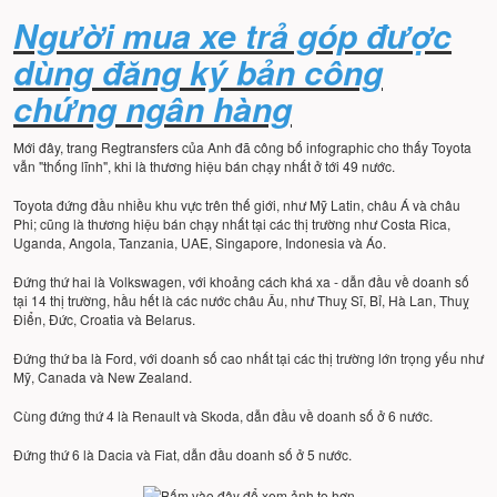
Người mua xe trả góp được
dùng đăng ký bản công
chứng ngân hàng
Mới đây, trang Regtransfers của Anh đã công bố infographic cho thấy Toyota
vẫn "thống lĩnh", khi là thương hiệu bán chạy nhất ở tới 49 nước.
Toyota đứng đầu nhiều khu vực trên thế giới, như Mỹ Latin, châu Á và châu
Phi; cũng là thương hiệu bán chạy nhất tại các thị trường như Costa Rica,
Uganda, Angola, Tanzania, UAE, Singapore, Indonesia và Áo.
Đứng thứ hai là Volkswagen, với khoảng cách khá xa - dẫn đầu về doanh số
tại 14 thị trường, hầu hết là các nước châu Âu, như Thuỵ Sĩ, Bỉ, Hà Lan, Thuỵ
Điển, Đức, Croatia và Belarus.
Đứng thứ ba là Ford, với doanh số cao nhất tại các thị trường lớn trọng yếu như
Mỹ, Canada và New Zealand.
Cùng đứng thứ 4 là Renault và Skoda, dẫn đầu về doanh số ở 6 nước.
Đứng thứ 6 là Dacia và Fiat, dẫn đầu doanh số ở 5 nước.