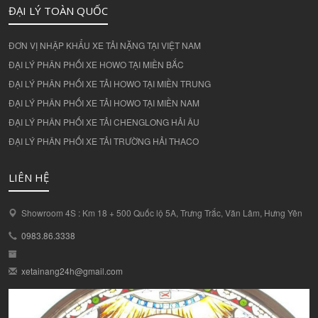
ĐẠI LÝ TOÀN QUỐC
ĐƠN VỊ NHẬP KHẨU XE TẢI NẶNG TẠI VIỆT NAM
ĐẠI LÝ PHÂN PHỐI XE HOWO TẠI MIỀN BẮC
ĐẠI LÝ PHÂN PHỐI XE TẢI HOWO TẠI MIỀN TRUNG
ĐẠI LÝ PHÂN PHỐI XE TẢI HOWO TẠI MIỀN NAM
ĐẠI LÝ PHÂN PHỐI XE TẢI CHENGLONG HẢI ÂU
ĐẠI LÝ PHÂN PHỐI XE TẢI TRƯỜNG HẢI THACO
LIÊN HỆ
Showroom 4S : Km 18 + 500 Quốc lộ 5A, Trưng Trắc, Văn Lâm, Hưng Yên
0983.86.3338
xetainang24h@gmail.com