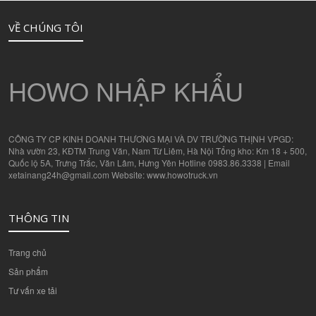
VỀ CHÚNG TÔI
HOWO NHẬP KHẨU
CÔNG TY CP KINH DOANH THƯƠNG MẠI VÀ DV TRƯỜNG THỊNH VPGD:
Nhà vườn 23, KĐTM Trung Văn, Nam Từ Liêm, Hà Nội Tổng kho: Km 18 + 500,
Quốc lộ 5A, Trưng Trắc, Văn Lâm, Hưng Yên Hotline 0983.86.3338 | Email
xetainang24h@gmail.com Website: www.howotruck.vn
THÔNG TIN
Trang chủ
Sản phẩm
Tư vấn xe tải