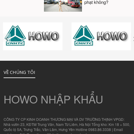
phạt không?
VỀ CHÚNG TÔI
HOWO NHẬP KHẨU
CÔNG TY CP KINH DOANH THƯƠNG MẠI VÀ DV TRƯỜNG THỊNH VPGD:
Nhà vườn 23, KĐTM Trung Văn, Nam Từ Liêm, Hà Nội Tổng kho: Km 18 + 500,
Quốc lộ 5A, Trưng Trắc, Văn Lâm, Hưng Yên Hotline 0983.86.3338 | Email