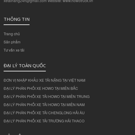
xetainang24h@gmail.com Website: www.howotruck.vn
THÔNG TIN
Trang chủ
Sản phẩm
Tư vấn xe tải
ĐẠI LÝ TOÀN QUỐC
ĐƠN VỊ NHẬP KHẨU XE TẢI NẶNG TẠI VIỆT NAM
ĐẠI LÝ PHÂN PHỐI XE HOWO TẠI MIỀN BẮC
ĐẠI LÝ PHÂN PHỐI XE TẢI HOWO TẠI MIỀN TRUNG
ĐẠI LÝ PHÂN PHỐI XE TẢI HOWO TẠI MIỀN NAM
ĐẠI LÝ PHÂN PHỐI XE TẢI CHENGLONG HẢI ÂU
ĐẠI LÝ PHÂN PHỐI XE TẢI TRƯỜNG HẢI THACO