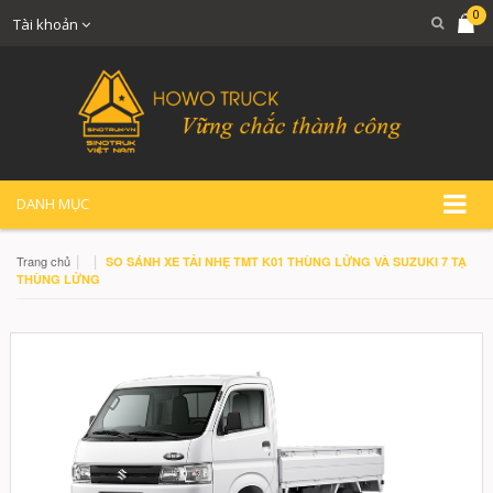
0
Tài khoản
DANH MỤC
|
|
Trang chủ
SO SÁNH XE TẢI NHẸ TMT K01 THÙNG LỬNG VÀ SUZUKI 7 TẠ
THÙNG LỬNG