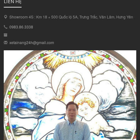
LIÊN HỆ
Showroom 4S : Km 18 + 500 Quốc lộ 5A, Trưng Trắc, Văn Lâm, Hưng Yên
0983.86.3338
xetainang24h@gmail.com