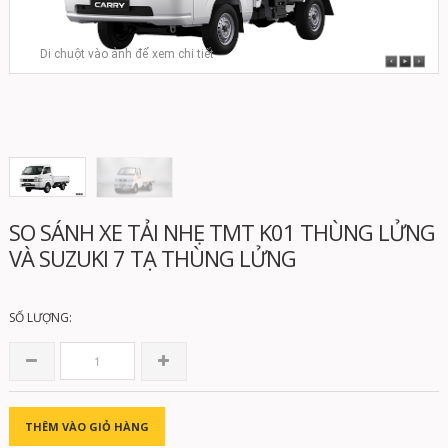
Di chuột vào ảnh để xem chi tiết
SO SÁNH XE TẢI NHẸ TMT K01 THÙNG LỬNG
VÀ SUZUKI 7 TẠ THÙNG LỬNG
SỐ LƯỢNG:
THÊM VÀO GIỎ HÀNG