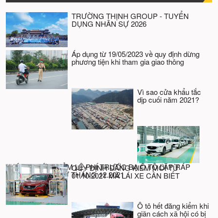
TRƯỜNG THỊNH GROUP - TUYỂN
DỤNG NHÂN SỰ 2026
Áp dụng từ 19/05/2023 về quy định dừng
phương tiện khi tham gia giao thông
Vì sao cửa khẩu tắc
dịp cuối năm 2021?
CHÍNH THỨC GIẢM LỆ PHÍ TRƯỚC BẠ Ô TÔ LẮP RÁP
QUY ĐỊNH ĐĂNG KIỂM MỚI TỪ
TRONG NƯỚC TỪ THÁNG 12.2021
01.10.2021 MÀ LÁI XE CẦN BIẾT
Ô tô hết đăng kiểm khi
giãn cách xã hội có bị