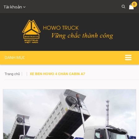
0
Tài khoản
DANH MỤC
|
|
Trang chủ
XE BEN HOWO 4 CHÂN CABIN A7