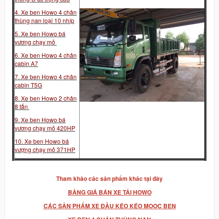
4. Xe ben Howo 4 chân
thùng nan loại 10 nhíp
5. Xe ben Howo bá
vương chạy mỏ
6. Xe ben Howo 4 chân
cabin A7
7. Xe ben Howo 4 chân
cabin T5G
8. Xe ben Howo 2 chân
8 tấn
9. Xe ben Howo bá
vương chạy mỏ 420HP
10. Xe ben Howo bá
vượng chạy mỏ 371HP
T
ham khảo các sản phẩm khác tại đây
BẢNG GIÁ BÁN XE TẢI HOWO
CÁC SẢN PHẨM XE ĐẦU KÉO KÉO MOOC BEN