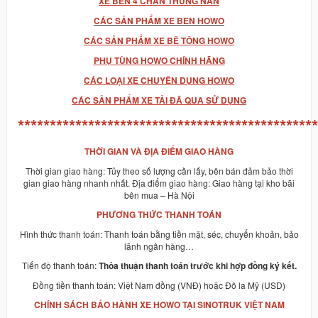
XE BEN 4 CHÂN THÙNG NAN
CÁC SẢN PHẨM XE BEN HOWO
CÁC SẢN PHẨM XE BÊ TÔNG HOWO
PHỤ TÙNG HOWO CHÍNH HÃNG
CÁC LOẠI XE CHUYÊN DỤNG HOWO
CÁC SẢN PHẨM XE TẢI ĐÃ QUA SỬ DỤNG
***********************************************
THỜI GIAN VÀ ĐỊA ĐIỂM GIAO HÀNG
Thời gian giao hàng: Tủy theo số lượng cần lấy, bên bán đảm bảo thời
gian giao hàng nhanh nhất. Địa điểm giao hàng: Giao hàng tại kho bãi
bên mua – Hà Nội
PHƯƠNG THỨC THANH TOÁN
Hình thức thanh toán: Thanh toán bằng tiền mặt, séc, chuyển khoản, bảo
lãnh ngân hàng…
Tiến độ thanh toán:
Thỏa thuận thanh toán trước khi hợp đồng ký kết.
Đồng tiền thanh toán: Việt Nam đồng (VNĐ) hoặc Đô la Mỹ (USD)
CHÍNH SÁCH BẢO HÀNH XE HOWO TẠI SINOTRUK VIỆT NAM