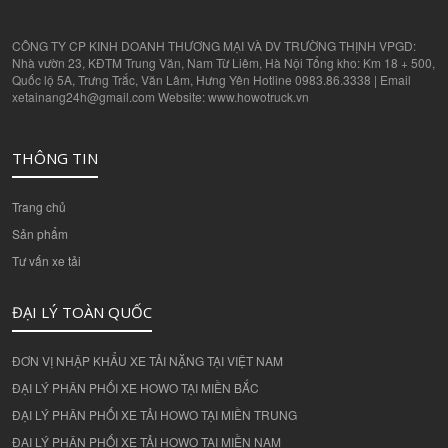
CÔNG TY CP KINH DOANH THƯƠNG MẠI VÀ DV TRƯỜNG THỊNH VPGD:
Nhà vườn 23, KĐTM Trung Văn, Nam Từ Liêm, Hà Nội Tổng kho: Km 18 + 500,
Quốc lộ 5A, Trưng Trắc, Văn Lâm, Hưng Yên Hotline 0983.86.3338 | Email
xetainang24h@gmail.com Website: www.howotruck.vn
THÔNG TIN
Trang chủ
Sản phẩm
Tư vấn xe tải
ĐẠI LÝ TOÀN QUỐC
ĐƠN VỊ NHẬP KHẨU XE TẢI NẶNG TẠI VIỆT NAM
ĐẠI LÝ PHÂN PHỐI XE HOWO TẠI MIỀN BẮC
ĐẠI LÝ PHÂN PHỐI XE TẢI HOWO TẠI MIỀN TRUNG
ĐẠI LÝ PHÂN PHỐI XE TẢI HOWO TẠI MIỀN NAM