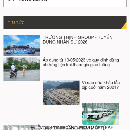
TIN TỨC
TRƯỜNG THỊNH GROUP - TUYỂN
DỤNG NHÂN SỰ 2026
Áp dụng từ 19/05/2023 về quy định dừng
phương tiện khi tham gia giao thông
Vì sao cửa khẩu tắc
dịp cuối năm 2021?
CHÍNH THỨC GIẢM LỆ PHÍ TRƯỚC BẠ Ô TÔ LẮP RÁP
QUY ĐỊNH ĐĂNG KIỂM MỚI TỪ