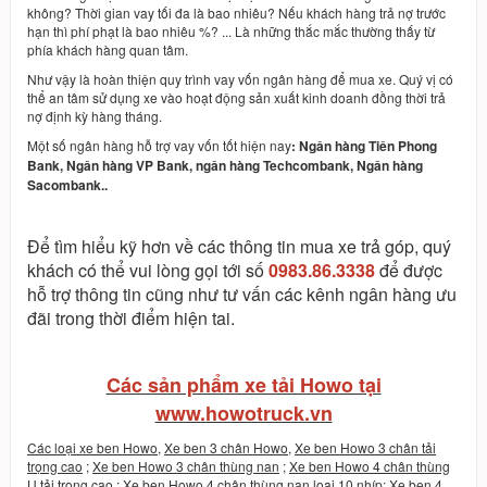
không? Thời gian vay tối đa là bao nhiêu? Nếu khách hàng trả nợ trước
hạn thì phí phạt là bao nhiêu %? ... Là những thắc mắc thường thấy từ
phía khách hàng quan tâm.
Như vậy là hoàn thiện quy trình vay vốn ngân hàng để mua xe. Quý vị có
thể an tâm sử dụng xe vào hoạt động sản xuất kinh doanh đồng thời trả
nợ định kỳ hàng tháng.
Một số ngân hàng hỗ trợ vay vốn tốt hiện nay
:
Ngân hàng Tiên Phong
Bank
,
Ngân hàng VP Bank
,
ngân hàng Techcombank
,
Ngân hàng
Sacombank..
Để tìm hiểu kỹ hơn về các thông tin mua xe trả góp, quý
khách có thể vui lòng gọi tới số
0983.86.3338
để được
hỗ trợ thông tin cũng như tư vấn các kênh ngân hàng ưu
đãi trong thời điểm hiện tai.
Các sản phẩm xe tải Howo tại
www.howotruck.vn
Các loại xe ben Howo
,
Xe ben 3 chân Howo
,
Xe ben Howo 3 chân tải
trọng cao
;
Xe ben Howo 3 chân thùng nan
;
Xe ben Howo 4 chân thùng
U tải trọng cao
;
Xe ben Howo 4 chân thùng nan loại 10 nhíp
;
Xe ben 4