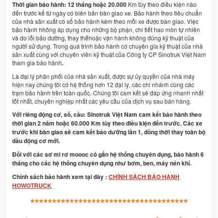
Thời gian bảo hành:
12 tháng hoặc 20.000
Km tùy theo điều kiện nào
đến trước kể từ ngày có biên bản bàn giao xe. Bảo hành theo tiêu chuẩn
của nhà sản xuất có sổ bảo hành kèm theo mỗi xe được bàn giao. Việc
bảo hành hhông áp dụng cho những bộ phận, chi tiết hao mòn tự nhiên
và do lỗi bảo dưỡng, thay thếhoặc vận hành không đúng kỹ thuật của
người sử dụng. Trong quá trình bảo hành có chuyên gia kỹ thuật của nhà
sản xuất cùng với chuyên viên kỹ thuật của Công ty CP Sinotruk Việt Nam
tham gia bảo hành
.
Là đại lý phân phối của nhà sản xuất, được sự ủy quyền của nhà máy
hiện nay chúng tôi có hệ thống hơn 12 đại lý, các chi nhánh cùng các
trạm bảo hành trên toàn quốc. Chúng tôi cam kết sẽ đáp ứng nhanh nhất
tốt nhất, chuyên nghiệp nhất các yêu cầu của dịch vụ sau bán hàng.
Với riêng động cơ, số, cầu: Sinotruk Việt Nam cam kết bảo hành theo
thời gian 2 năm hoặc 60.000 Km tùy theo điều kiện đến trước. Các xe
trước khi bàn giao sẽ cam kết bảo dưỡng lần 1, đồng thời thay toàn bộ
dầu động cơ mới.
Đối với các sơ mi rơ moooc có gắn hệ thống chuyên dụng, bảo hành 6
tháng cho các hệ thống chuyên dụng như bơm, ben, máy nén khí.
Chính sách bảo hành xem tại đây :
CHÍNH SÁCH BẢO HÀNH
HOWOTRUCK
************************************