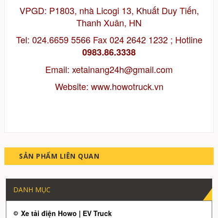
VPGD: P1803, nhà Licogi 13, Khuất Duy Tiến,
Thanh Xuân, HN
Tel: 024.6659 5566 Fax 024 2642 1232 ; Hotline
0983.86.3338
Email:
xetainang24h@gmail.com
Website:
www.howotruck.vn
SẢN PHẨM LIÊN QUAN
DANH MỤC
Xe tải điện Howo | EV Truck