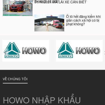
TRONG NƯỚC TỪ THÁNG 12.2021
01.10.2021 MÀ LÁI XE CẦN BIẾT
Ô tô hết đăng kiểm khi
giãn cách xã hội có bị
phạt không?
VỀ CHÚNG TÔI
HOWO NHẬP KHẨU