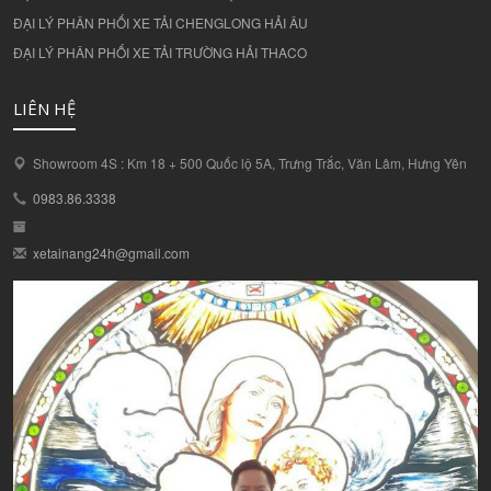
ĐẠI LÝ PHÂN PHỐI XE TẢI CHENGLONG HẢI ÂU
ĐẠI LÝ PHÂN PHỐI XE TẢI TRƯỜNG HẢI THACO
LIÊN HỆ
Showroom 4S : Km 18 + 500 Quốc lộ 5A, Trưng Trắc, Văn Lâm, Hưng Yên
0983.86.3338
xetainang24h@gmail.com