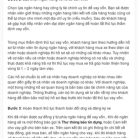
Chọn lựa ngân hàng hay công ty tài chính uy tín để vay vốn. Bạn sẽ được
nhân viên giới thiệu những ngân hàng liên kết với cửa hàng hoặc cũng có
thể tự chọn cho mình một địa chỉ uy tín (nếu muốn). Sau đó khách hàng
sẽ gặp trực tiếp nhân viên đại diện ngân hàng để hoàn tất thủ tục thẩm
định vay vốn.
Trong mục thẩm định thủ tục vay vốn, khách hàng làm theo hướng dẫn hồ
sơ từ nhân viên tín dụng ngân hàng, với khách hàng mua xe theo diện cá
nhân hoặc doanh nghiệp thì hồ sơ sẽ có những cái khác nhau. Tuy nhiên
về cơ bản nếu cá nhân hoặc doanh nghiệp không có nợ xấu và chứng
thực được khả năng trả nợ thì thủ tục vay mua xe trả góp hoàn thiện trong
vòng từ 1 – 2 ngày làm việc.
Các hồ sơ chuẩn bị với cá nhân hay doanh nghiệp có khác nhau liên
quan đến giấy tờ cá nhân và doanh nghiệp có khác. Với doanh nghiệp,
một trong những hồ sơ quan trọng là bản báo cáo tài chính năng lực của
doanh nghiệp. Thông thường, cán bộ tín dụng sẽ tư vấn rất kỹ cho khách
hàng để đảm bảo một bộ hồ sơ đẹp trước khi hoàn tất thủ tục vay vốn.
Bước 3
: Hoàn thành thủ tục thanh toán đối ứng và đăng ký xe
Khi đã nhận được sự đồng ý từ phía ngân hàng để vay vốn.. Khi đó ngân
hàng sẽ ra một thông báo gọi là
Thư thông báo tín dụng
, hoặc Cam kết
cho vay gửi cho bên bán xe. Trên cam kết đó có ghi thông tin chi tiết về
hợp đồng, giá mua bán, số tiền ngân hàng cho vay.. khi đó khách hàng
sẽ thanh toán số tiền đối ứng, và cung cấp cho bên bán xe bản cam kết