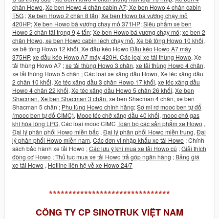
chân Howo
,
Xe ben Howo 4 chân cabin A7
;
Xe ben Howo 4 chân cabin
T5G
;
Xe ben Howo 2 chân 8 tấn
;
Xe ben Howo bá vương chạy mỏ
420HP
;
Xe ben Howo bá vượng chạy mỏ 371HP
;
Siêu phẩm xe ben
Howo 2 chân tải trọng 9,4 tấn
;
Xe ben Howo bá vương chạy mỏ
;
xe ben 2
chân Howo
,
xe ben Howo cabin lệch chạy mỏ
.
Xe bê tông Howo 10 khối
,
xe bê tông Howo 12 khối
.
Xe đầu kéo Howo
Đầu kéo Howo A7 máy
375HP
,
xe đầu kéo Howo A7 máy 420H
.
Các loại xe tải thùng Howo
,
Xe
tải thùng Howo A7
;
xe tải thùng Howo 3 chân
,
xe tải thùng Howo 4 chân
,
xe tải thùng Howo 5 chân
;
Các loại xe xăng dầu Howo
,
Xe téc xăng dầu
2 chân 10 khối
,
Xe téc xăng dầu 3 chân Howo 17 khối
,
xe téc xăng dầu
Howo 4 chân 22 khối
,
Xe téc xăng dầu Howo 5 chân 26 khối
,
Xe ben
Shacman
,
Xe ben Shacman 3 chân
,
xe ben Shacman 4 chân
,
xe ben
Shacman 5 chân
;
Phụ tùng Howo chính hãng
;
Sơ mi rơ mooc ben tự đổ
(mooc ben tự đổ CIMC)
,
Mooc téc chở xăng dầu 40 khối
,
mooc chở gas
khí hóa lòng LPG
,
Các loại mooc CIMC
Toàn bộ các sản phẩm xe Howo
,
Đại lý phân phối Howo miền bắc
,
Đại lý phân phối Howo miền trung
,
Đại
lý phân phối Howo miền nam
,
Các đơn vị nhập khẩu xe tải Howo
;
Chính
sách bảo hành xe tải Howo
;
Các lưu ý khi mua xe tải Howo cũ
;
Giải thích
động cơ Howo
;
Thủ tục mua xe tải Howo trả góp ngân hàng
;
Bảng giá
xe tải Howo
,
Hotline liên hệ về xe Howo 24/7
*******************************
CÔNG TY CP SINOTRUK VIỆT NAM