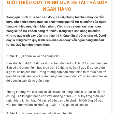
GIỚI THIỆU QUY TRÌNH MUA XE TẢI TRẢ GÓP
NGÂN HÀNG
Trong quá trình mua bán các dòng xe tải, chúng tôi nhận thấy có đến
90% các khách hàng mua xe phải thông qua hỗ trợ tài chính của ngân
hàng vì nhiều mục đích khác nhau. Việc mua xe qua vay vốn ngân
hàng sẽ hỗ trợ khách hàng rất nhiều trong việc linh động tài chính.
Nhưng quy trình vay vốn như nào thì không hẳn ai cũng nắm rõ. Dưới
đây là từng bước quy trình liên quan đến vay vốn ngân hàng khi đầu
tư xe. Quý bạn đọc tham khảo
Bước 1
: Lựa chọn xe và nhà cung cấp
Sau khi chọn được chiếc xe ưng ý, bạn đã thương thảo được giá mua bán.
Bạn có thể chọn hình thức mua bán trả thẳng hoặc trả góp tùy theo điều
kiện tài chính của bạn. Trong trường hợp bạn chọn hình thức mua bán trả
góp thì có thể liên hệ với ngân hàng bạn quen hoặc với nhân viên bán xe
để được tư vấn và trợ giúp thêm
Thông thường, với các loại xe tải Howo nói riêng hoặc các loại xe tải nói
chung. Giá trị ngân hàng cho vay khoảng từ 60 – 70% tủy từng điều kiện
ngân hàng khác nhau. Vì vậy, số tiền bạn cần chuẩn bị đối ứng để nộp
vào bên đơn vị bán xe khoảng là 30 – 40% giá trị tài sản xe.
Bước 2
: Lựa chọn ngân hàng và hồ sơ cần thiết