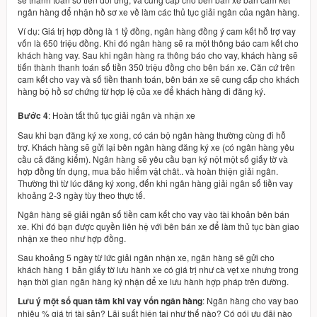
ngân hàng để nhận hồ sơ xe về làm các thủ tục giải ngân của ngân hàng.
Ví dụ: Giá trị hợp đồng là 1 tỷ đồng, ngân hàng đồng ý cam kết hỗ trợ vay
vốn là 650 triệu đồng. Khi đó ngân hàng sẽ ra một thông báo cam kết cho
khách hàng vay. Sau khi ngân hàng ra thông báo cho vay, khách hàng sẽ
tiến thành thanh toán số tiền 350 triệu đồng cho bên bán xe. Căn cứ trên
cam kết cho vay và số tiền thanh toán, bên bán xe sẽ cung cấp cho khách
hàng bộ hồ sơ chứng từ hợp lệ của xe để khách hàng đi đăng ký.
Bước 4
: Hoàn tất thủ tục giải ngân và nhận xe
Sau khi bạn đăng ký xe xong, có cán bộ ngân hàng thường cùng đi hỗ
trợ. Khách hàng sẽ gửi lại bên ngân hàng đăng ký xe (có ngân hàng yêu
cầu cả đăng kiểm). Ngân hàng sẽ yêu cầu bạn ký nột một số giấy tờ và
hợp đồng tín dụng, mua bảo hiểm vật chât.. và hoàn thiện giải ngân.
Thường thì từ lúc đăng ký xong, đến khi ngân hàng giải ngân số tiền vay
khoảng 2-3 ngày tùy theo thực tế.
Ngân hàng sẽ giải ngân số tiền cam kết cho vay vào tài khoản bên bán
xe. Khi đó bạn được quyền liên hệ với bên bán xe để làm thủ tục bàn giao
nhận xe theo như hợp đồng.
Sau khoảng 5 ngày từ lức giải ngân nhận xe, ngân hàng sẽ gửi cho
khách hàng 1 bản giấy tờ lưu hành xe có giá trị như cà vẹt xe nhưng trong
hạn thời gian ngân hàng ký nhận để xe lưu hành hợp pháp trên đường.
Lưu ý một số quan tâm khi vay vốn ngân hàng
: Ngân hàng cho vay bao
nhiêu % giá trị tài sản? Lãi suất hiện tại như thế nào? Có gói ưu đãi nào