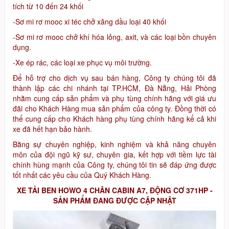
tích từ 10 đến 24 khối
-Sơ mi rơ mooc xi téc chở xăng dầu loại 40 khối
-Sơ mi rơ mooc chở khí hóa lỏng, axit, và các loại bồn chuyên
dụng.
-Xe ép rác, các loại xe phục vụ môi trường.
Để hỗ trợ cho dịch vụ sau bán hàng, Công ty chúng tôi đã
thành lập các chi nhánh tại TP.HCM, Đà Nẵng, Hải Phòng
nhằm cung cấp sản phẩm và phụ tùng chính hãng với giá ưu
đãi cho Khách Hàng mua sản phẩm của công ty. Đồng thời có
thể cung cấp cho Khách hàng phụ tùng chính hãng kể cả khi
xe đã hết hạn bảo hành.
Bằng sự chuyên nghiệp, kinh nghiệm và khả năng chuyên
môn của đội ngũ kỹ sư, chuyên gia, kết hợp với tiềm lực tài
chính hùng mạnh của Công ty, chúng tôi tin sẽ đáp ứng được
tốt nhất các yêu cầu của Quý Khách Hàng.
XE TẢI BEN HOWO 4 CHÂN CABIN A7, ĐỘNG CƠ 371HP -
SẢN PHẨM ĐANG ĐƯỢC CẬP NHẬT