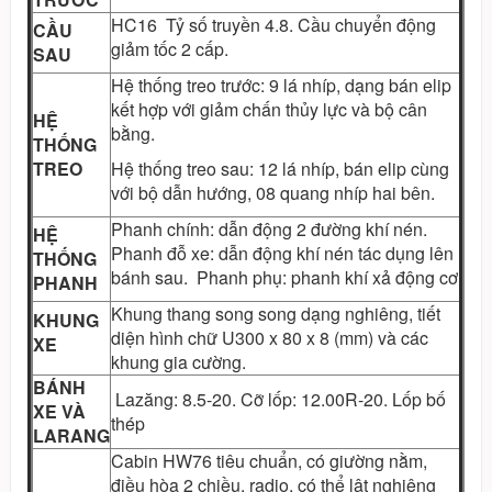
HC16 Tỷ số truyền 4.8. Cầu chuyển động
CẦU
giảm tốc 2 cấp.
SAU
Hệ thống treo trước: 9 lá nhíp, dạng bán elip
kết hợp với giảm chấn thủy lực và bộ cân
HỆ
bằng.
THỐNG
TREO
Hệ thống treo sau: 12 lá nhíp, bán elip cùng
với bộ dẫn hướng, 08 quang nhíp hai bên.
Phanh chính: dẫn động 2 đường khí nén.
HỆ
Phanh đỗ xe: dẫn động khí nén tác dụng lên
THỐNG
bánh sau. Phanh phụ: phanh khí xả động cơ
PHANH
Khung thang song song dạng nghiêng, tiết
KHUNG
diện hình chữ U300 x 80 x 8 (mm) và các
XE
khung gia cường.
BÁNH
Lazăng: 8.5-20. Cỡ lốp: 12.00R-20. Lốp bố
XE VÀ
thép
LARANG
Cabin HW76 tiêu chuẩn, có giường nằm,
điều hòa 2 chiều, radio, có thể lật nghiêng