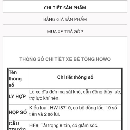
CHI TIẾT SẢN PHẨM
BẢNG GIÁ SẢN PHẨM
MUA XE TRẢ GÓP
THÔNG SỐ CHI TIẾT XE BÊ TÔNG HOWO
Tên
Chi tiết thông số
thông
số
Lò xo đĩa đơn ma sát khô, dẫn động thủy lực,
LY HỢP
trợ lực khí nén.
Kiểu loại: HW15710, có bộ đồng tốc, 10 số
HỘP SỐ
tiến và 2 số lùi.
CẦU
HF9, Tải trọng 9 tấn, có giảm sóc.
TRƯỚC