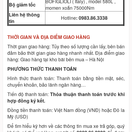
BOFIGLIOLI ( Italy) , model 580L ,
Bộ giảm tốc
momen xoắn 75000Nm
Liên hệ thông
Hotline
: 0983.86.3338
tin
THỜI GIAN VÀ ĐỊA ĐIỂM GIAO HÀNG
Thời gian giao hàng: Tủy theo số lượng cần lấy, bên bán
đảm bảo thời gian giao hàng nhanh nhất. Địa điểm giao
hàng: Giao hàng tại kho bãi bên mua – Hà Nội
PHƯƠNG THỨC THANH TOÁN
Hình thức thanh toán: Thanh toán bằng tiền mặt, séc,
chuyển khoản, bảo lãnh ngân hàng…
Tiến độ thanh toán:
Thỏa thuận thanh toán trước khi
hợp đồng ký kết.
Đồng tiền thanh toán: Việt Nam đồng (VNĐ) hoặc Đô la
Mỹ (USD)
Để tìm hiểu kỹ hơn về các thông tin mua xe trả góp, quý