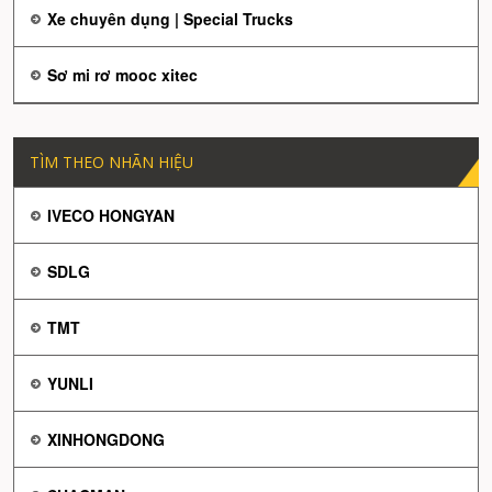
Xe chuyên dụng | Special Trucks
Sơ mi rơ mooc xitec
TÌM THEO NHÃN HIỆU
IVECO HONGYAN
SDLG
TMT
YUNLI
XINHONGDONG