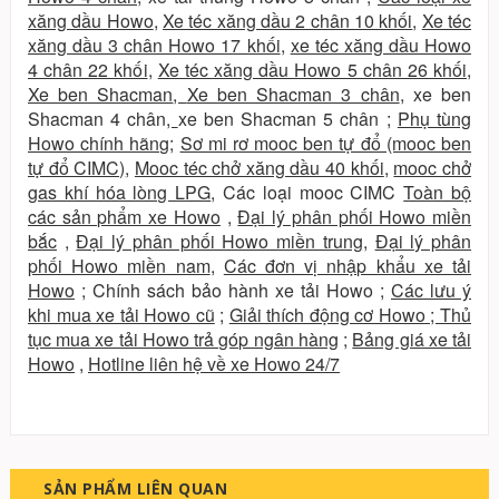
xăng dầu Howo
,
Xe téc xăng dầu 2 chân 10 khối
,
Xe téc
xăng dầu 3 chân Howo 17 khối
,
xe téc xăng dầu Howo
4 chân 22 khối
,
Xe téc xăng dầu Howo 5 chân 26 khối
,
Xe ben Shacman
,
Xe ben Shacman 3 chân
,
xe ben
Shacman 4 chân
,
xe ben Shacman 5 chân
;
Phụ tùng
Howo chính hãng
;
Sơ mi rơ mooc ben tự đổ (mooc ben
tự đổ CIMC)
,
Mooc téc chở xăng dầu 40 khối
,
mooc chở
gas khí hóa lòng LPG
,
Các loại mooc CIMC
Toàn bộ
các sản phẩm xe Howo
,
Đại lý phân phối Howo miền
bắc
,
Đại lý phân phối Howo miền trung
,
Đại lý phân
phối Howo miền nam
,
Các đơn vị nhập khẩu xe tải
Howo
;
Chính sách bảo hành xe tải Howo
;
Các lưu ý
khi mua xe tải Howo cũ
;
Giải thích động cơ Howo
;
Thủ
tục mua xe tải Howo trả góp ngân hàng
;
Bảng giá xe tải
Howo
,
Hotline liên hệ về xe Howo 24/7
SẢN PHẨM LIÊN QUAN