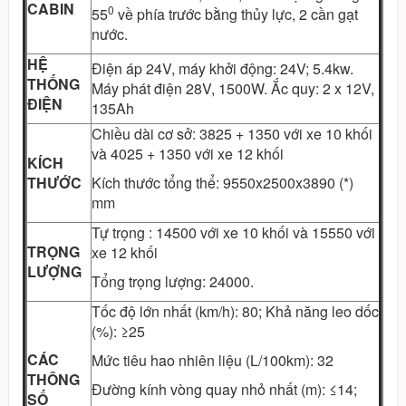
CABIN
0
55
về phía trước bằng thủy lực, 2 cần gạt
nước.
HỆ
Điện áp 24V, máy khởi động: 24V; 5.4kw.
THỐNG
Máy phát điện 28V, 1500W. Ắc quy: 2 x 12V,
ĐIỆN
135Ah
Chiều dài cơ sở: 3825 + 1350 với xe 10 khối
và 4025 + 1350 với xe 12 khối
KÍCH
THƯỚC
Kích thước tổng thể: 9550x2500x3890 (*)
mm
Tự trọng : 14500 với xe 10 khối và 15550 với
TRỌNG
xe 12 khối
LƯỢNG
Tổng trọng lượng: 24000.
Tốc độ lớn nhất (km/h): 80; Khả năng leo dốc
(%): ≥25
CÁC
Mức tiêu hao nhiên liệu (L/100km): 32
THÔNG
Đường kính vòng quay nhỏ nhất (m): ≤14;
SỐ