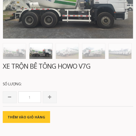
Di chuột vào ảnh để xem chi tiết
XE TRỘN BÊ TÔNG HOWO V7G
SỐ LƯỢNG:
THÊM VÀO GIỎ HÀNG