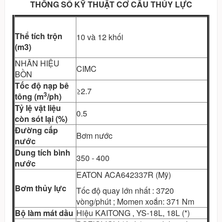
THÔNG SỐ KỸ THUẬT CƠ CẤU THỦY LỰC
Thể tích trộn
10 và 12 khối
(m3)
NHÃN HIỆU
CIMC
BỒN
Tốc độ nạp bê
≥2.7
3
tông (m
/ph)
Tỷ lệ vật liệu
0.5
còn sót lại (%)
Đường cấp
Bơm nước
nước
Dung tích bình
350 - 400
nước
EATON ACA642337R (Mỹ)
Bơm thủy lực
Tốc độ quay lớn nhất : 3720
vòng/phút ; Momen xoắn: 371 Nm
Bộ làm mát dầu
Hiệu KAITONG , YS-18L, 18L (*)