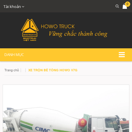
0
Tài khoản
DANH MỤC
|
|
Trang chủ
XE TRỘN BÊ TÔNG HOWO V7G