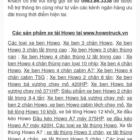
khách có thể vui lòng gọi tới số
0983.86.3338
để được
hỗ trợ thông tin cũng như tư vấn các kênh ngân hàng ưu
đãi trong thời điểm hiện tai.
Các sản phẩm xe tải Howo tại www.howotruck.vn
Các loại xe ben Howo
,
Xe ben 3 chân Howo
,
Xe ben
Howo 3 chân tải trọng cao
;
Xe ben Howo 3 chân thùng
nan
;
Xe ben Howo 4 chân thùng U tải trọng cao
;
Xe
ben Howo 4 chân thùng nan loại 10 nhíp
;
Xe ben 4 chân
Howo
,
Xe ben Howo 4 chân cabin A7
;
Xe ben Howo 4
chân cabin T5G
;
Xe ben Howo 2 chân 8 tấn
;
Xe ben
Howo bá vương chạy mỏ 420HP
;
Xe ben Howo bá
vượng chạy mỏ 371HP
;
Siêu phẩm xe ben Howo 2 chân
tải trọng 9,4 tấn
;
Xe ben Howo bá vương chạy mỏ
;
xe
ben 2 chân Howo
,
xe ben Howo cabin lệch chạy mỏ
.
Xe
bê tông Howo 10 khối
,
xe bê tông Howo 12 khối
.
Xe đầu
kéo Howo
Đầu kéo Howo A7 máy 375HP
,
xe đầu kéo
Howo A7 máy 420H
.
Các loại xe tải thùng Howo
,
Xe tải
thùng Howo A7
;
xe tải thùng Howo 3 chân
,
xe tải thùng
Howo 4 chân
,
xe tải thùng Howo 5 chân
;
Các loại xe