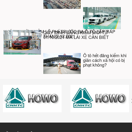
CHÍNH THỨC GIẢM LỆ PHÍ TRƯỚC BẠ Ô TÔ LẮP RÁP
QUY ĐỊNH ĐĂNG KIỂM MỚI TỪ
TRONG NƯỚC TỪ THÁNG 12.2021
01.10.2021 MÀ LÁI XE CẦN BIẾT
Ô tô hết đăng kiểm khi
giãn cách xã hội có bị
phạt không?