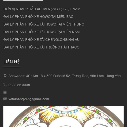
ĐƠN VỊ NHẬP KHẨU XE TẢI NẶNG TẠI VIỆT NAM
ĐẠI LÝ PHÂN PHỐI XE HOWO TẠI MIỀN BẮC
ĐẠI LÝ PHÂN PHỐI XE TẢI HOWO TẠI MIỀN TRUNG
ĐẠI LÝ PHÂN PHỐI XE TẢI HOWO TẠI MIỀN NAM
ĐẠI LÝ PHÂN PHỐI XE TẢI CHENGLONG HẢI ÂU
ĐẠI LÝ PHÂN PHỐI XE TẢI TRƯỜNG HẢI THACO
LIÊN HỆ
Showroom 4S : Km 18 + 500 Quốc lộ 5A, Trưng Trắc, Văn Lâm, Hưng Yên
0983.86.3338
xetainang24h@gmail.com