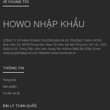
VỀ CHÚNG TÔI
HOWO NHẬP KHẨU
CÔNG TY CP KINH DOANH THƯƠNG MẠI VÀ DV TRƯỜNG THỊNH VPGD:
Nhà vườn 23, KĐTM Trung Văn, Nam Từ Liêm, Hà Nội Tổng kho: Km 18 + 500,
Quốc lộ 5A, Trưng Trắc, Văn Lâm, Hưng Yên Hotline 0983.86.3338 | Email
xetainang24h@gmail.com Website: www.howotruck.vn
THÔNG TIN
Trang chủ
Sản phẩm
Tư vấn xe tải
ĐẠI LÝ TOÀN QUỐC