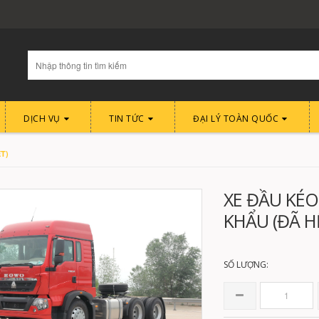
DỊCH VỤ
TIN TỨC
ĐẠI LÝ TOÀN QUỐC
T)
XE ĐẦU KÉO
KHẨU (ĐÃ H
SỐ LƯỢNG: