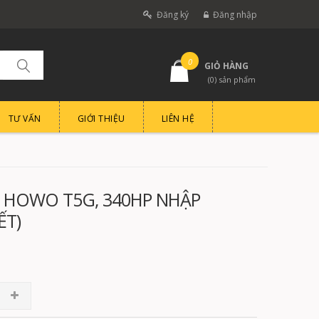
Đăng ký
Đăng nhập
0
GIỎ HÀNG
(
0
) sản phẩm
TƯ VẤN
GIỚI THIỆU
LIÊN HỆ
 HOWO T5G, 340HP NHẬP
ẾT)