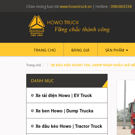
Chào mừng bạn tới
www.howotruck.vn
| Hotline :
0983863338
TRANG CHỦ
BẢNG GIÁ
SẢN PHẨM
|
|
Trang chủ
XE ĐẦU KÉO HOWO T5G, 340HP NHẬP KHẨU (ĐÃ HẾ
DANH MỤC
Xe tải điện Howo | EV Truck
Xe ben Howo | Dump Trucks
Xe đầu kéo Howo | Tractor Truck