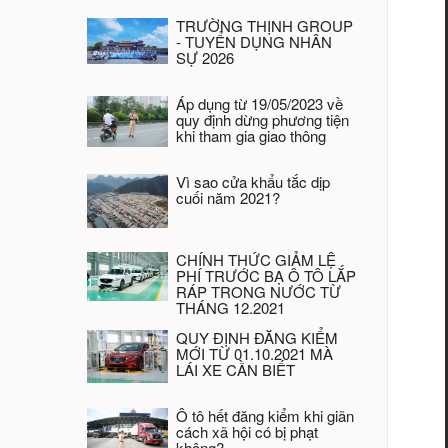
TRƯỜNG THỊNH GROUP
- TUYỂN DỤNG NHÂN
SỰ 2026
Áp dụng từ 19/05/2023 về
quy định dừng phương tiện
khi tham gia giao thông
Vì sao cửa khẩu tắc dịp
cuối năm 2021?
CHÍNH THỨC GIẢM LỆ
PHÍ TRƯỚC BẠ Ô TÔ LẮP
RÁP TRONG NƯỚC TỪ
THÁNG 12.2021
QUY ĐỊNH ĐĂNG KIỂM
MỚI TỪ 01.10.2021 MÀ
LÁI XE CẦN BIẾT
Ô tô hết đăng kiểm khi giãn
cách xã hội có bị phạt
không?