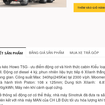
uột vào ảnh để xem chi tiết
THÊM VÀO GIỎ HÀN
BẢNG GIÁ SẢN PHẨM
MUA XE TRẢ GÓP
IẾT SẢN PHẨM
u kéo Howo T5G - ưu điểm động cơ và hình thức cabin Kiểu lo
II. Động cơ diesel 4 kỳ, phun nhiên liệu trực tiếp 6 Xilanh th
rung gian. Công suất Max: 340hp(245Kw) tại 2300 v/ph. Moom
và hành trình Piston: 108 x 125mm; Dung tích Xilanh: 6.
20g/kWh; Máy nén khí cánh quạt cứng.
 thông số động cơ có thể thấy, nhà máy Sinotruk đã đưa ra s
iên kết với nhà máy MAN của CH LB Đức tối ưu hóa lượng khí th