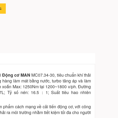
G
ại
Động cơ MAN
MC07.34-30, tiêu chuẩn khí thải
ẳng hàng làm mát bằng nước, turbo tăng áp và làm
en xoắn Max: 1250Nm tại 1200~1800 v/ph. Đường
87L; Tỷ số nén: 16.5：1; Suất tiêu hao nhiên
ản phẩm cách mạng về cải tiến động cơ, với công
ải ra môi trường nhằm tiết kiệm tối đa cho người