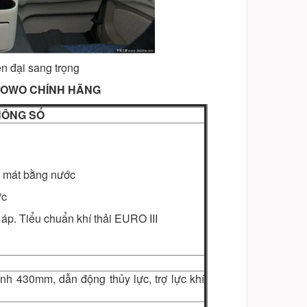
n đại sang trọng
 HOWO CHÍNH HÃNG
THÔNG SỐ
m mát bằng nước
ức
áp. Tiểu chuẩn khí thải EURO III
ính 430mm, dẫn động thủy lực, trợ lực khí