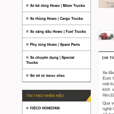
Di ch
Xe bê tông Howo | Mixer Trucks
Xe thùng Howo | Cargo Trucks
Xe xăng dầu Howo | Fuel Trucks
Phụ tùng Howo | Spare Parts
Xe chuyên dụng | Special
CHI T
Trucks
Xe đầ
Sơ mi rơ mooc xitec
Euro I
mát t
kính 
liệu:2
TÌM THEO NHÃN HIỆU
Qua về
IVECO HONGYAN
nghệ l