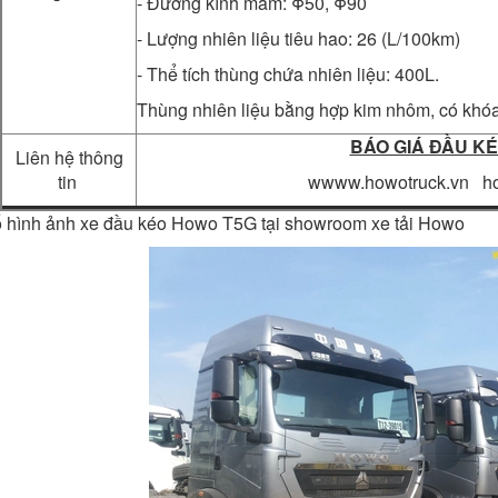
- Đường kính mâm: Φ50, Φ90
- Lượng nhiên liệu tiêu hao: 26 (L/100km)
- Thể tích thùng chứa nhiên liệu: 400L.
Thùng nhiên liệu bằng hợp kim nhôm, có khóa
BÁO GIÁ ĐẦU K
Liên hệ thông
tin
wwww.howotruck.vn ho
ố hình ảnh xe đầu kéo Howo T5G tại showroom xe tải Howo