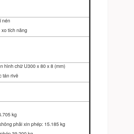
í nén
 xo tích năng
ện hình chữ U300 x 80 x 8 (mm)
 tán rivê
6.705 kg
không phải xin phép: 15.185 kg
n phép 39.200 kg