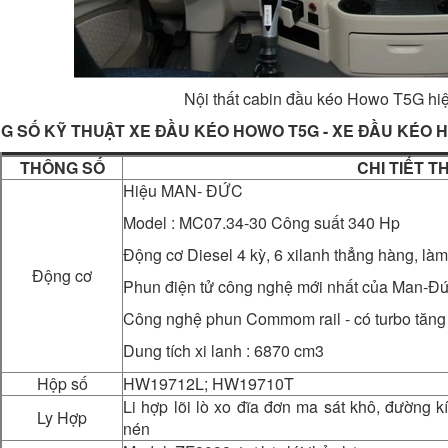
Nội thất cabin đầu kéo Howo T5G hiệ
G SỐ KỸ THUẬT XE ĐẦU KÉO HOWO T5G - XE ĐẦU KÉO
THÔNG SỐ
CHI TIẾT 
Hiệu MAN- ĐỨC
Model : MC07.34-30 Công suất 340 Hp
Động cơ Diesel 4 kỳ, 6 xilanh thẳng hàng, là
Động cơ
Phun điện tử công nghệ mới nhất của Man-Đ
Công nghệ phun Commom rail - có turbo tăng 
Dung tích xi lanh : 6870 cm3
Hộp số
HW19712L; HW19710T
Li hợp lõi lò xo đĩa đơn ma sát khô, đường k
Ly Hợp
nén