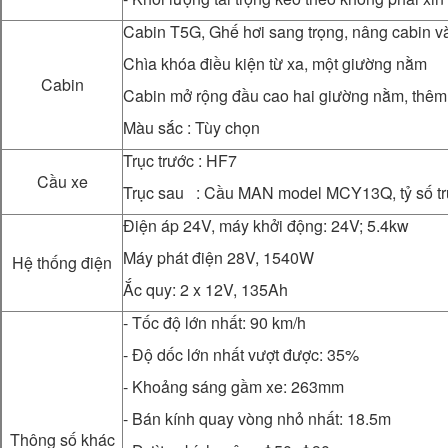
Cabin T5G, Ghế hơi sang trọng, nâng cabin v
Chìa khóa điều kiện từ xa, một giường nằm
Cabin
Cabin mở rộng đầu cao hai giường nằm, thêm 
Màu sắc : Tùy chọn
Trục trước : HF7
Cầu xe
Trục sau : Cầu MAN model MCY13Q, tỷ số tru
Điện áp 24V, máy khởi động: 24V; 5.4kw
Máy phát điện 28V, 1540W
Hệ thống điện
Ắc quy: 2 x 12V, 135Ah
- Tốc độ lớn nhất: 90 km/h
- Độ dốc lớn nhất vượt được: 35%
- Khoảng sáng gầm xe: 263mm
- Bán kính quay vòng nhỏ nhất: 18.5m
Thông số khác