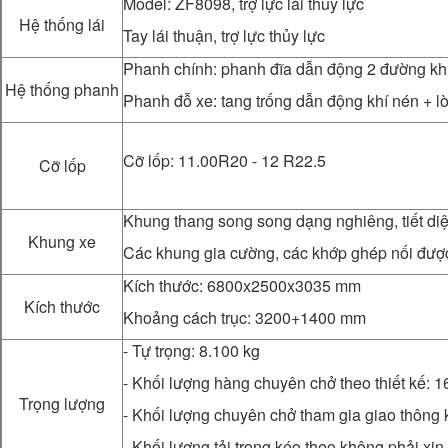
Model: ZF8098, trợ lực lái thủy lực
Hệ thống lái
Tay lái thuận, trợ lực thủy lực
Phanh chính: phanh đĩa dẫn động 2 đường kh
Hệ thống phanh
Phanh đỗ xe: tang trống dẫn động khí nén + lò
Cỡ lốp: 11.00R20 - 12 R22.5
Cỡ lốp
Khung thang song song dạng nghiêng, tiết di
Khung xe
Các khung gia cường, các khớp ghép nối được
Kích thước: 6800x2500x3035 mm
Kích thước
Khoảng cách trục: 3200+1400 mm
- Tự trọng: 8.100 kg
- Khối lượng hàng chuyên chở theo thiết kế: 1
Trọng lượng
- Khối lượng chuyên chở tham gia giao thông 
- Khối lượng tải trọng kéo theo không phải xi