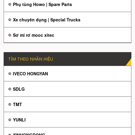
Phụ tùng Howo | Spare Parts
Xe chuyên dụng | Special Trucks
Sơ mi rơ mooc xitec
TÌM THEO NHÃN HIỆU
IVECO HONGYAN
SDLG
TMT
YUNLI
XINHONGDONG