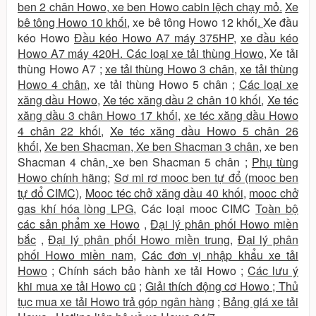
ben 2 chân Howo
,
xe ben Howo cabin lệch chạy mỏ
.
Xe
bê tông Howo 10 khối
,
xe bê tông Howo 12 khối
.
Xe đầu
kéo Howo
Đầu kéo Howo A7 máy 375HP
,
xe đầu kéo
Howo A7 máy 420H
.
Các loại xe tải thùng Howo
,
Xe tải
thùng Howo A7
;
xe tải thùng Howo 3 chân
,
xe tải thùng
Howo 4 chân
,
xe tải thùng Howo 5 chân
;
Các loại xe
xăng dầu Howo
,
Xe téc xăng dầu 2 chân 10 khối
,
Xe téc
xăng dầu 3 chân Howo 17 khối
,
xe téc xăng dầu Howo
4 chân 22 khối
,
Xe téc xăng dầu Howo 5 chân 26
khối
,
Xe ben Shacman
,
Xe ben Shacman 3 chân
,
xe ben
Shacman 4 chân
,
xe ben Shacman 5 chân
;
Phụ tùng
Howo chính hãng
;
Sơ mi rơ mooc ben tự đổ (mooc ben
tự đổ CIMC)
,
Mooc téc chở xăng dầu 40 khối
,
mooc chở
gas khí hóa lòng LPG
,
Các loại mooc CIMC
Toàn bộ
các sản phẩm xe Howo
,
Đại lý phân phối Howo miền
bắc
,
Đại lý phân phối Howo miền trung
,
Đại lý phân
phối Howo miền nam
,
Các đơn vị nhập khẩu xe tải
Howo
;
Chính sách bảo hành xe tải Howo
;
Các lưu ý
khi mua xe tải Howo cũ
;
Giải thích động cơ Howo
;
Thủ
tục mua xe tải Howo trả góp ngân hàng
;
Bảng giá xe tải