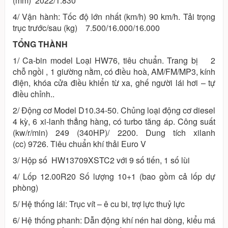
(mm) 2022/1.830
4/ Vận hành: Tốc độ lớn nhất (km/h) 90 km/h. Tải trọng
trục trước/sau (kg) 7.500/16.000/16.000
TỔNG THÀNH
1/ Ca-bin model Loại HW76, tiêu chuẩn. Trang bị 2
chỗ ngồi , 1 giường nằm, có điều hoà, AM/FM/MP3, kính
điện, khóa cửa điều khiển từ xa, ghế người lái hơi – tự
điều chỉnh..
2/ Động cơ Model D10.34-50. Chủng loại động cơ diesel
4 kỳ, 6 xi-lanh thẳng hàng, có turbo tăng áp. Công suất
(kw/r/min) 249 (340HP)/ 2200. Dung tích xilanh
(cc) 9726. Tiêu chuẩn khí thải Euro V
3/ Hộp số HW13709XSTC2 với 9 số tiến, 1 số lùi
4/ Lốp 12.00R20 Số lượng 10+1 (bao gồm cả lốp dự
phòng)
5/ Hệ thống lái: Trục vít – ê cu bi, trợ lực thuỷ lực
6/ Hệ thống phanh: Dẫn động khí nén hai dòng, kiểu má