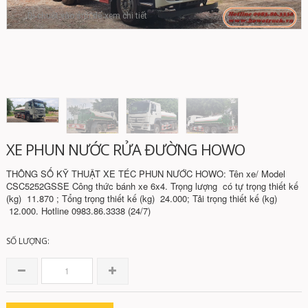
Di chuột vào ảnh để xem chi tiết
XE PHUN NƯỚC RỬA ĐƯỜNG HOWO
THÔNG SỐ KỸ THUẬT XE TÉC PHUN NƯỚC HOWO: Tên xe/ Model
CSC5252GSSE Công thức bánh xe 6x4. Trọng lượng có tự trọng thiết kế
(kg) 11.870 ; Tổng trọng thiết kế (kg) 24.000; Tải trọng thiết kế (kg)
12.000. Hotline 0983.86.3338 (24/7)
SỐ LƯỢNG: