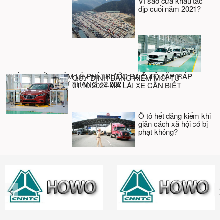
Vì sao cửa khẩu tắc
dịp cuối năm 2021?
CHÍNH THỨC GIẢM LỆ PHÍ TRƯỚC BẠ Ô TÔ LẮP RÁP
QUY ĐỊNH ĐĂNG KIỂM MỚI TỪ
TRONG NƯỚC TỪ THÁNG 12.2021
01.10.2021 MÀ LÁI XE CẦN BIẾT
Ô tô hết đăng kiểm khi
giãn cách xã hội có bị
phạt không?