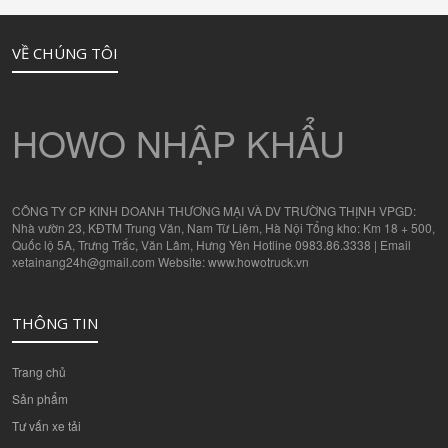
VỀ CHÚNG TÔI
HOWO NHẬP KHẨU
CÔNG TY CP KINH DOANH THƯƠNG MẠI VÀ DV TRƯỜNG THỊNH VPGD:
Nhà vườn 23, KĐTM Trung Văn, Nam Từ Liêm, Hà Nội Tổng kho: Km 18 + 500,
Quốc lộ 5A, Trưng Trắc, Văn Lâm, Hưng Yên Hotline 0983.86.3338 | Email
xetainang24h@gmail.com Website: www.howotruck.vn
THÔNG TIN
Trang chủ
Sản phẩm
Tư vấn xe tải