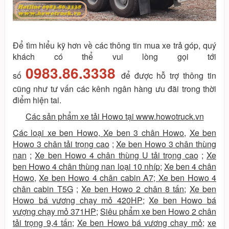
Để tìm hiểu kỹ hơn về các thông tin mua xe trả góp, quý
khách có thể vui lòng gọi tới
0983.86.3338
số
để được hỗ trợ thông tin
cũng như tư vấn các kênh ngân hàng ưu đãi trong thời
điểm hiện tai.
Các sản phẩm xe tải Howo tại www.howotruck.vn
Các loại xe ben Howo
,
Xe ben 3 chân Howo
,
Xe ben
Howo 3 chân tải trọng cao
;
Xe ben Howo 3 chân thùng
nan
;
Xe ben Howo 4 chân thùng U tải trọng cao
;
Xe
ben Howo 4 chân thùng nan loại 10 nhíp
;
Xe ben 4 chân
Howo
,
Xe ben Howo 4 chân cabin A7
;
Xe ben Howo 4
chân cabin T5G
;
Xe ben Howo 2 chân 8 tấn
;
Xe ben
Howo bá vương chạy mỏ 420HP
;
Xe ben Howo bá
vượng chạy mỏ 371HP
;
Siêu phẩm xe ben Howo 2 chân
tải trọng 9,4 tấn
;
Xe ben Howo bá vương chạy mỏ
;
xe