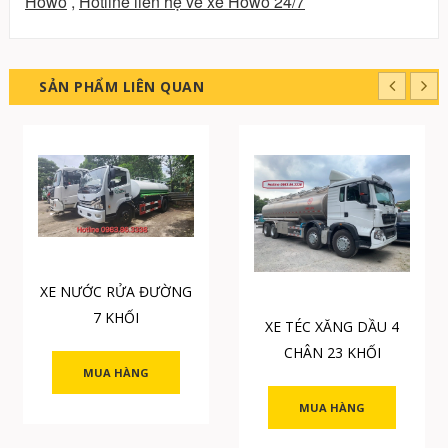
Howo
,
Hotline liên hệ về xe Howo 24/7
SẢN PHẨM LIÊN QUAN
XE NƯỚC RỬA ĐƯỜNG
7 KHỐI
XE TÉC XĂNG DẦU 4
CHÂN 23 KHỐI
MUA HÀNG
MUA HÀNG