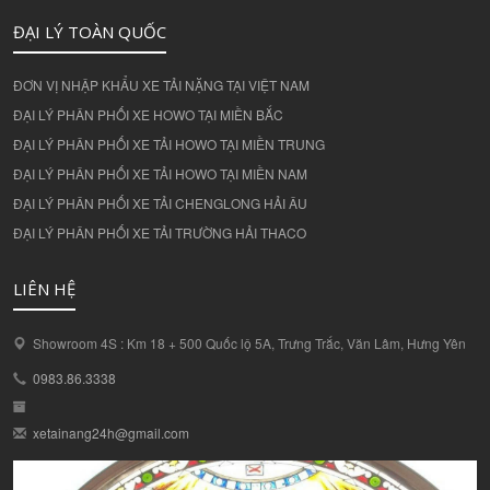
ĐẠI LÝ TOÀN QUỐC
ĐƠN VỊ NHẬP KHẨU XE TẢI NẶNG TẠI VIỆT NAM
ĐẠI LÝ PHÂN PHỐI XE HOWO TẠI MIỀN BẮC
ĐẠI LÝ PHÂN PHỐI XE TẢI HOWO TẠI MIỀN TRUNG
ĐẠI LÝ PHÂN PHỐI XE TẢI HOWO TẠI MIỀN NAM
ĐẠI LÝ PHÂN PHỐI XE TẢI CHENGLONG HẢI ÂU
ĐẠI LÝ PHÂN PHỐI XE TẢI TRƯỜNG HẢI THACO
LIÊN HỆ
Showroom 4S : Km 18 + 500 Quốc lộ 5A, Trưng Trắc, Văn Lâm, Hưng Yên
0983.86.3338
xetainang24h@gmail.com