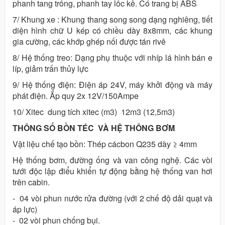
phanh tang trống, phanh tay lốc kê. Có trang bị ABS
7/ Khung xe : Khung thang song song dạng nghiêng, tiết
diện hình chữ U kép có chiều dày 8x8mm, các khung
gia cường, các khớp ghép nối được tán rivê
8/ Hệ thống treo: Dạng phụ thuộc với nhíp lá hình bán e
líp, giảm trấn thủy lực
9/ Hệ thống điện: Điện áp 24V, máy khởi động và máy
phát điện. Ắp quy 2x 12V/150Ampe
10/ Xitec dung tích xitec (m3) 12m3 (12,5m3)
THÔNG SỐ BỒN TÉC VÀ HỆ THÔNG BƠM
Vật liệu chế tạo bồn: Thép cácbon Q235 dày ≥ 4mm
Hệ thống bơm, đường ống và van công nghệ. Các vòi
tưới độc lập điểu khiển tự động bằng hệ thống van hơi
trên cabin.
- 04 vòi phun nước rửa đường (với 2 chế độ dải quạt và
áp lực)
- 02 vòi phun chống bụi.