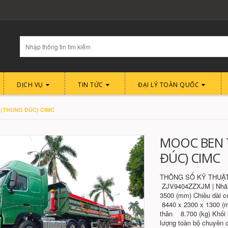
DỊCH VỤ
TIN TỨC
ĐẠI LÝ TOÀN QUỐC
(THÙNG ĐÚC) CIMC
MOOC BEN 
ĐÚC) CIMC
THÔNG SỐ KỸ THUẬT
ZJV9404ZZXJM | Nhã
3500 (mm) Chiều dài 
8440 x 2300 x 1300 (m
thân 8.700 (kg) Khối
lượng toàn bộ chuyên