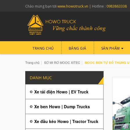
Chào mừng bạn tới
www.howotruck.vn
| Hotline :
0983863338
TRANG CHỦ
BẢNG GIÁ
SẢN PHẨM
|
|
Trang chủ
SƠ MI RƠ MOOC XITEC
MOOC BEN TỰ ĐỔ THÙNG U 
DANH MỤC
Xe tải điện Howo | EV Truck
Xe ben Howo | Dump Trucks
Xe đầu kéo Howo | Tractor Truck