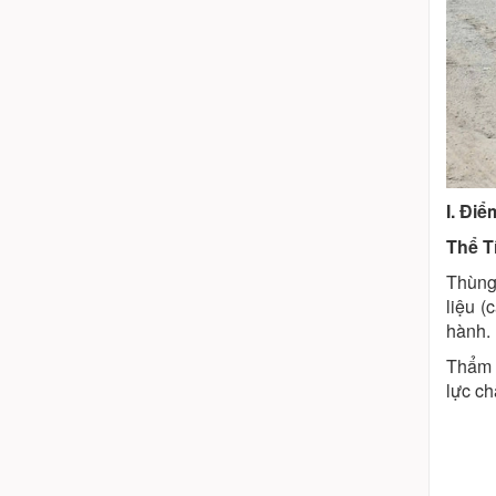
I. Đi
Thể T
Thùng 
liệu (
hành.
Thẩm 
lực ch