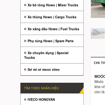
Xe bê tông Howo | Mixer Trucks
Di ch
Xe thùng Howo | Cargo Trucks
Xe xăng dầu Howo | Fuel Trucks
Phụ tùng Howo | Spare Parts
Xe chuyên dụng | Special
Trucks
CHI T
Sơ mi rơ mooc xitec
MOÓC 
Moóc 
khe nh
TÌM THEO NHÃN HIỆU
còn là
IVECO HONGYAN