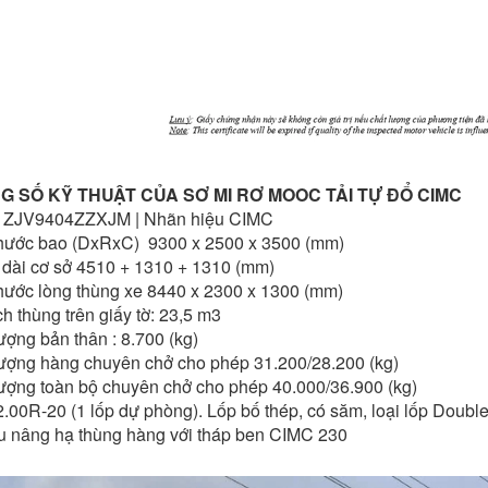
G SỐ KỸ THUẬT CỦA SƠ MI RƠ MOOC TẢI TỰ ĐỔ CIMC
 ZJV9404ZZXJM | Nhãn hiệu CIMC
thước bao (DxRxC) 9300 x 2500 x 3500 (mm)
 dài cơ sở 4510 + 1310 + 1310 (mm)
hước lòng thùng xe 8440 x 2300 x 1300 (mm)
ch thùng trên giấy tờ: 23,5 m3
ượng bản thân : 8.700 (kg)
lượng hàng chuyên chở cho phép 31.200/28.200 (kg)
lượng toàn bộ chuyên chở cho phép 40.000/36.900 (kg)
.00R-20 (1 lốp dự phòng). Lốp bố thép, có săm, loại lốp Doubl
u nâng hạ thùng hàng với tháp ben CIMC 230