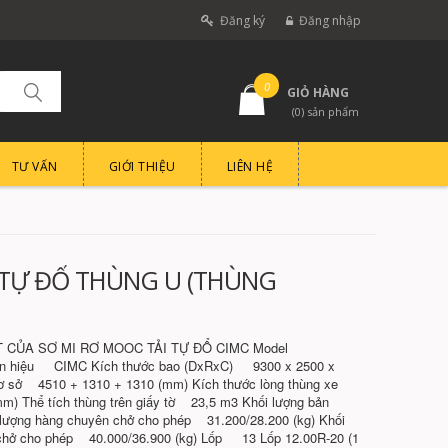
Đăng ký
Đăng nhập
0
GIỎ HÀNG
(
0
) sản phẩm
TƯ VẤN
GIỚI THIỆU
LIÊN HỆ
TỰ ĐỔ THÙNG U (THÙNG
 CỦA SƠ MI RƠ MOOC TẢI TỰ ĐỔ CIMC Model
n hiệu CIMC Kích thước bao (DxRxC) 9300 x 2500 x
cơ sở 4510 + 1310 + 1310 (mm) Kích thước lòng thùng xe
m) Thể tích thùng trên giấy tờ 23,5 m3 Khối lượng bản
 lượng hàng chuyên chở cho phép 31.200/28.200 (kg) Khối
 chở cho phép 40.000/36.900 (kg) Lốp 13 Lốp 12.00R-20 (1