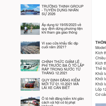
TRƯỜNG THỊNH GROUP
- TUYỂN DỤNG NHÂN
SỰ 2026
Áp dụng từ 19/05/2023 về
quy định dừng phương tiện
khi tham gia giao thông
THÔN
Vì sao cửa khẩu tắc dịp
cuối năm 2021?
Model
Kích 
Chiều
CHÍNH THỨC GIẢM LỆ
Kích t
PHÍ TRƯỚC BẠ Ô TÔ LẮP
Thể tí
RÁP TRONG NƯỚC TỪ
THÁNG 12.2021
Khối l
Khối 
QUY ĐỊNH ĐĂNG KIỂM
MỚI TỪ 01.10.2021 MÀ
Khối 
LÁI XE CẦN BIẾT
Lốp 12
Cơ cấ
Ô tô hết đăng kiểm khi giãn
cách xã hội có bị phạt
không?