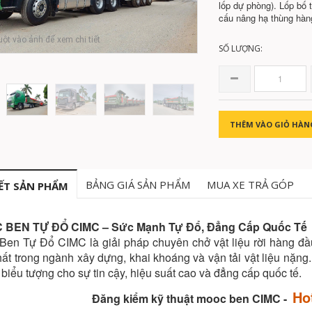
lốp dự phòng). Lốp bố 
cấu nâng hạ thùng hà
uột vào ảnh để xem chi tiết
SỐ LƯỢNG:
THÊM VÀO GIỎ HÀN
BẢNG GIÁ SẢN PHẨM
MUA XE TRẢ GÓP
IẾT SẢN PHẨM
BEN TỰ ĐỔ CIMC – Sức Mạnh Tự Đổ, Đẳng Cấp Quốc Tế
Ben Tự Đổ CIMC là giải pháp chuyên chở vật liệu rời hàng đầ
ất trong ngành xây dựng, khai khoáng và vận tải vật liệu nặn
 biểu tượng cho sự tin cậy, hiệu suất cao và đẳng cấp quốc tế.
Ho
Đăng kiểm kỹ thuật mooc ben CIMC -