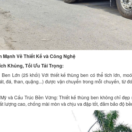
ểm Mạnh Về Thiết Kế và Công Nghệ
ích Khủng, Tối Ưu Tải Trọng:
Ben Lớn (25 khối) Với thiết kế thùng ben có thể tích lớn, m
cát, đá, than, quặng...) được vận chuyển trong mỗi chuyến, từ đó
Mỹ và Cấu Trúc Bền Vững: Thiết kế thùng ben không chỉ đẹp
ất lượng cao, chống mài mòn và chịu va đập tốt, đảm bảo độ bền