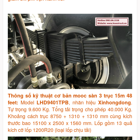
Thông số kỹ thuật cơ bản mooc sàn 3 trục 15m 48
feet:
Model
LHD9401TPB
, nhãn hiệu
Xinhongdong
.
Tự trọng 9.600 Kg. Tổng tải trọng cho phép 40.000 Kg.
Khoảng cách trục 8750 + 1310 + 1310 mm cùng kích
thước bao 15100 x 2500 x 1560 mm. Lốp gồm 13 quả
kích cỡ lốp 1200R20 (loại lốp chịu tải)