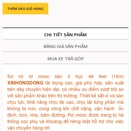
THÊM VÀO GIỎ HÀNG
CHI TIẾT SẢN PHẨM
BẢNG GIÁ SẢN PHẨM
MUA XE TRẢ GÓP
Sơ mi rơ mooc sàn 3 trục 48 feet (15m)
XINHONGDONG
tải trọng cao, giá phù hợp, sản xuất
trên dây chuyền hiện đại, có nhiều ưu điểm vượt trội so
với sản phẩm khác trên thị trường. Thiết kế sắt xi và sàn
chịu lực, khả năng chịu tải cao, chịu tải từng phần mà
không bị nún, cong võng khi chở nặng, vận hành ổn
định, bon, nhẹ, bám đường. Rơ mooc được trang bị hệ
thống cọc phụ và khoang để riêng biệt hỗ trợ cho việc
vận chuyển hàng rời.