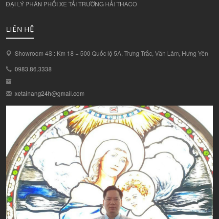
ĐẠI LÝ PHÂN PHỐI XE TẢI TRƯỜNG HẢI THACO
LIÊN HỆ
Showroom 4S : Km 18 + 500 Quốc lộ 5A, Trưng Trắc, Văn Lâm, Hưng Yên
0983.86.3338
xetainang24h@gmail.com