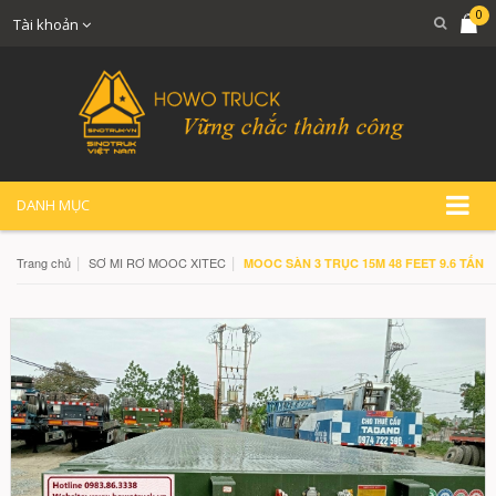
0
Tài khoản
DANH MỤC
|
|
Trang chủ
SƠ MI RƠ MOOC XITEC
MOOC SÀN 3 TRỤC 15M 48 FEET 9.6 TẤN