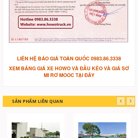
LIÊN HỆ BÁO GIÁ TOÀN QUỐC 0983.86.3338
XEM BẢNG GIÁ XE HOWO VÀ ĐẦU KÉO VÀ
GIÁ SƠ
MI RƠ MOOC TẠI ĐÂY
SẢN PHẨM LIÊN QUAN