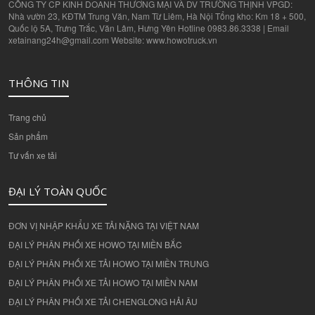
CÔNG TY CP KINH DOANH THƯƠNG MẠI VÀ DV TRƯỜNG THỊNH VPGD:
Nhà vườn 23, KĐTM Trung Văn, Nam Từ Liêm, Hà Nội Tổng kho: Km 18 + 500,
Quốc lộ 5A, Trưng Trắc, Văn Lâm, Hưng Yên Hotline 0983.86.3338 | Email
xetainang24h@gmail.com Website: www.howotruck.vn
THÔNG TIN
Trang chủ
Sản phẩm
Tư vấn xe tải
ĐẠI LÝ TOÀN QUỐC
ĐƠN VỊ NHẬP KHẨU XE TẢI NẶNG TẠI VIỆT NAM
ĐẠI LÝ PHÂN PHỐI XE HOWO TẠI MIỀN BẮC
ĐẠI LÝ PHÂN PHỐI XE TẢI HOWO TẠI MIỀN TRUNG
ĐẠI LÝ PHÂN PHỐI XE TẢI HOWO TẠI MIỀN NAM
ĐẠI LÝ PHÂN PHỐI XE TẢI CHENGLONG HẢI ÂU