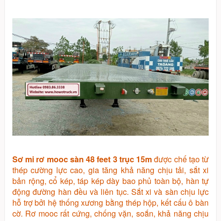
Sơ mi rơ mooc sàn 48 feet 3 trục 15m
được chế tạo từ
thép cường lực cao, gia tăng khả năng chịu tải, sắt xi
bản rộng, cổ kép, táp kép dày bao phủ toàn bộ, hàn tự
động đường hàn đều và liên tục. Sắt xi và sàn chịu lực
hỗ trợ bởi hệ thống xương bằng thép hộp, kết cấu ô bàn
cờ. Rơ mooc rất cứng, chống vặn, soắn, khả năng chịu