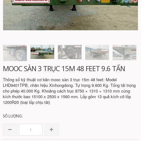
Di chuột vào ảnh để xem chi tiết
MOOC SÀN 3 TRỤC 15M 48 FEET 9.6 TẤN
Thông số kỹ thuật cơ bản mooc sàn 3 trục 15m 48 feet: Model
LHD9401TPB, nhãn hiệu Xinhongdong. Tự trọng 9.600 Kg. Tổng tải trọng
cho phép 40.000 Kg. Khoảng cách trục 8750 + 1310 + 1310 mm cùng
kích thước bao 15100 x 2500 x 1560 mm. Lốp gồm 13 quả kích cỡ lốp
1200R20 (loại lốp chịu tải)
SỐ LƯỢNG: