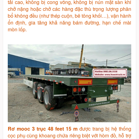
tải cao, không bị cong võng, không bị nún mặt sàn khi
chở nặng hoặc chở các hàng đặc thù trọng lượng phân
bổ không đều (như thép cuộn, bê tông khối…), vận hành
ổn định, gia tăng khả năng bám đường, hạn chế mài
mòn lốp.
Rơ mooc 3 trục 48 feet 15 m
được trang bị hệ thống
cọc phụ cùng khoang chứa riêng biệt với hòm đồ, hỗ trợ