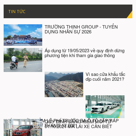
TIN TỨC
TRƯỜNG THỊNH GROUP - TUYỂN
DỤNG NHÂN SỰ 2026
Áp dụng từ 19/05/2023 về quy định dừng
phương tiện khi tham gia giao thông
Vì sao cửa khẩu tắc
dịp cuối năm 2021?
CHÍNH THỨC GIẢM LỆ PHÍ TRƯỚC BẠ Ô TÔ LẮP RÁP
QUY ĐỊNH ĐĂNG KIỂM MỚI TỪ
TRONG NƯỚC TỪ THÁNG 12.2021
01.10.2021 MÀ LÁI XE CẦN BIẾT