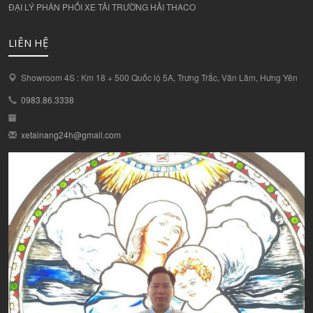
ĐẠI LÝ PHÂN PHỐI XE TẢI TRƯỜNG HẢI THACO
LIÊN HỆ
Showroom 4S : Km 18 + 500 Quốc lộ 5A, Trưng Trắc, Văn Lâm, Hưng Yên
0983.86.3338
xetainang24h@gmail.com