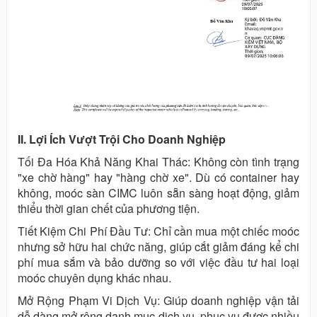
II. Lợi Ích Vượt Trội Cho Doanh Nghiệp
Tối Đa Hóa Khả Năng Khai Thác: Không còn tình trạng
"xe chờ hàng" hay "hàng chờ xe". Dù có container hay
không, moóc sàn CIMC luôn sẵn sàng hoạt động, giảm
thiểu thời gian chết của phương tiện.
Tiết Kiệm Chi Phí Đầu Tư: Chỉ cần mua một chiếc moóc
nhưng sở hữu hai chức năng, giúp cắt giảm đáng kể chi
phí mua sắm và bảo dưỡng so với việc đầu tư hai loại
moóc chuyên dụng khác nhau.
Mở Rộng Phạm Vi Dịch Vụ: Giúp doanh nghiệp vận tải
dễ dàng mở rộng danh mục dịch vụ, phục vụ được nhiều