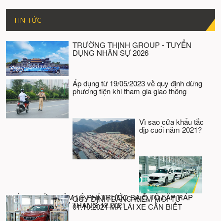
TIN TỨC
TRƯỜNG THỊNH GROUP - TUYỂN
DỤNG NHÂN SỰ 2026
Áp dụng từ 19/05/2023 về quy định dừng
phương tiện khi tham gia giao thông
Vì sao cửa khẩu tắc
dịp cuối năm 2021?
CHÍNH THỨC GIẢM LỆ PHÍ TRƯỚC BẠ Ô TÔ LẮP RÁP
QUY ĐỊNH ĐĂNG KIỂM MỚI TỪ
TRONG NƯỚC TỪ THÁNG 12.2021
01.10.2021 MÀ LÁI XE CẦN BIẾT