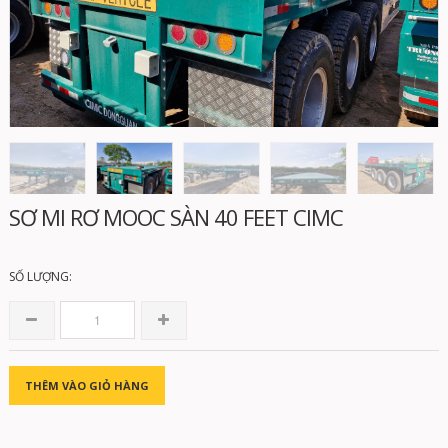
Di chuột vào ảnh để xem chi tiết
SƠ MI RƠ MOOC SÀN 40 FEET CIMC
SỐ LƯỢNG:
THÊM VÀO GIỎ HÀNG