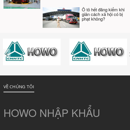
Ô tô hết đăng kiểm khi
giãn cách xã hội có bị
phạt không?
VỀ CHÚNG TÔI
HOWO NHẬP KHẨU