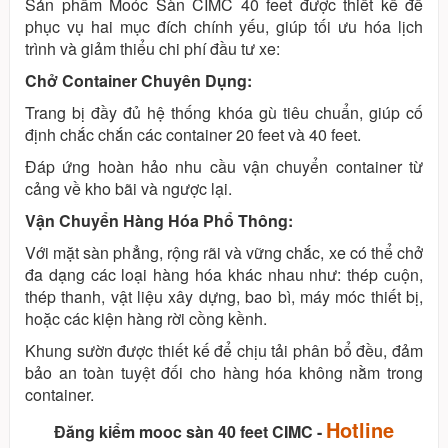
Sản phẩm Moóc Sàn CIMC 40 feet được thiết kế để
phục vụ hai mục đích chính yếu, giúp tối ưu hóa lịch
trình và giảm thiểu chi phí đầu tư xe:
Chở Container Chuyên Dụng:
Trang bị đầy đủ hệ thống khóa gù tiêu chuẩn, giúp cố
định chắc chắn các container 20 feet và 40 feet.
Đáp ứng hoàn hảo nhu cầu vận chuyển container từ
cảng về kho bãi và ngược lại.
Vận Chuyển Hàng Hóa Phổ Thông:
Với mặt sàn phẳng, rộng rãi và vững chắc, xe có thể chở
đa dạng các loại hàng hóa khác nhau như: thép cuộn,
thép thanh, vật liệu xây dựng, bao bì, máy móc thiết bị,
hoặc các kiện hàng rời cồng kềnh.
Khung sườn được thiết kế để chịu tải phân bổ đều, đảm
bảo an toàn tuyệt đối cho hàng hóa không nằm trong
container.
Hotline
Đăng kiểm mooc sàn 40 feet CIMC -