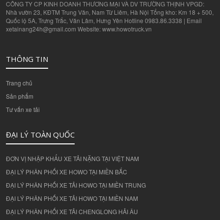
CÔNG TY CP KINH DOANH THƯƠNG MẠI VÀ DV TRƯỜNG THỊNH VPGD:
Nhà vườn 23, KĐTM Trung Văn, Nam Từ Liêm, Hà Nội Tổng kho: Km 18 + 500,
Quốc lộ 5A, Trưng Trắc, Văn Lâm, Hưng Yên Hotline 0983.86.3338 | Email
xetainang24h@gmail.com Website: www.howotruck.vn
THÔNG TIN
Trang chủ
Sản phẩm
Tư vấn xe tải
ĐẠI LÝ TOÀN QUỐC
ĐƠN VỊ NHẬP KHẨU XE TẢI NẶNG TẠI VIỆT NAM
ĐẠI LÝ PHÂN PHỐI XE HOWO TẠI MIỀN BẮC
ĐẠI LÝ PHÂN PHỐI XE TẢI HOWO TẠI MIỀN TRUNG
ĐẠI LÝ PHÂN PHỐI XE TẢI HOWO TẠI MIỀN NAM
ĐẠI LÝ PHÂN PHỐI XE TẢI CHENGLONG HẢI ÂU