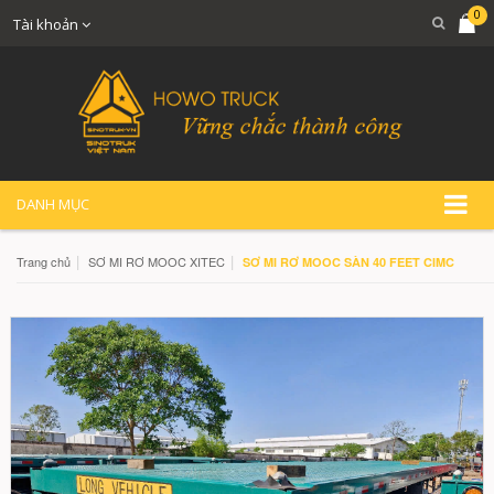
0
Tài khoản
DANH MỤC
|
|
Trang chủ
SƠ MI RƠ MOOC XITEC
SƠ MI RƠ MOOC SÀN 40 FEET CIMC