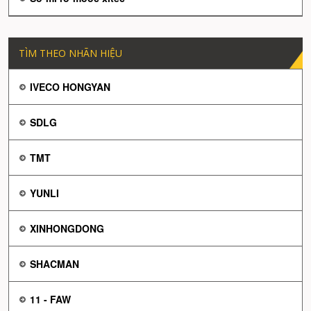
TÌM THEO NHÃN HIỆU
IVECO HONGYAN
SDLG
TMT
YUNLI
XINHONGDONG
SHACMAN
11 - FAW