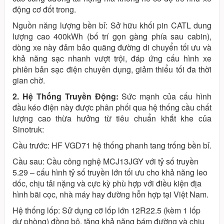
động cơ đốt trong.
Nguồn năng lượng bền bỉ: Sở hữu khối pin CATL dung
lượng cao 400kWh (bố trí gọn gàng phía sau cabin),
dòng xe này đảm bảo quãng đường di chuyển tối ưu và
khả năng sạc nhanh vượt trội, đáp ứng cấu hình xe
phiên bản sạc điện chuyên dụng, giảm thiểu tối đa thời
gian chờ.
2. Hệ Thống Truyền Động:
Sức mạnh của cấu hình
đầu kéo điện này được phân phối qua hệ thống cầu chất
lượng cao thừa hưởng từ tiêu chuẩn khắt khe của
Sinotruk:
Cầu trước: HF VGD71 hệ thống phanh tang trống bền bỉ.
Cầu sau: Cầu công nghệ MCJ13JGY với tỷ số truyền
5.29 – cấu hình tỷ số truyền lớn tối ưu cho khả năng leo
dốc, chịu tải nặng và cực kỳ phù hợp với điều kiện địa
hình bãi cọc, nhà máy hay đường hỗn hợp tại Việt Nam.
Hệ thống lốp: Sử dụng cỡ lốp lớn 12R22.5 (kèm 1 lốp
dự phòng) đồng bộ, tăng khả năng bám đường và chịu