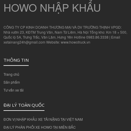
HOWO NHẬP KHẨU
CÔNG TY CP KINH DOANH THƯƠNG MẠI VÀ DV TRƯỜNG THỊNH VPGD:
Nhà vườn 23, KĐTM Trung Văn, Nam Từ Liêm, Hà Nội Tổng kho: Km 18 + 500,
Quốc lộ 5A, Trưng Trắc, Văn Lâm, Hưng Yên Hotline 0983.86.3338 | Email
xetainang24h@gmail.com Website: www.howotruck.vn
THÔNG TIN
Trang chủ
Sản phẩm
Tư vấn xe tải
ĐẠI LÝ TOÀN QUỐC
ĐƠN VỊ NHẬP KHẨU XE TẢI NẶNG TẠI VIỆT NAM
ĐẠI LÝ PHÂN PHỐI XE HOWO TẠI MIỀN BẮC