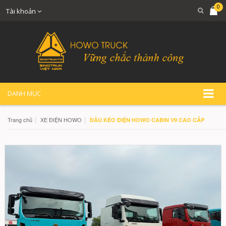
0
Tài khoản
DANH MỤC
|
|
Trang chủ
XE ĐIỆN HOWO
ĐẦU KÉO ĐIỆN HOWO CABIN V9 CAO CẤP