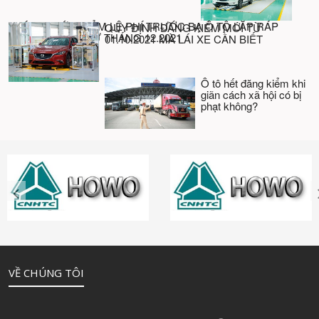
CHÍNH THỨC GIẢM LỆ PHÍ TRƯỚC BẠ Ô TÔ LẮP RÁP
QUY ĐỊNH ĐĂNG KIỂM MỚI TỪ
TRONG NƯỚC TỪ THÁNG 12.2021
01.10.2021 MÀ LÁI XE CẦN BIẾT
Ô tô hết đăng kiểm khi
giãn cách xã hội có bị
phạt không?
VỀ CHÚNG TÔI