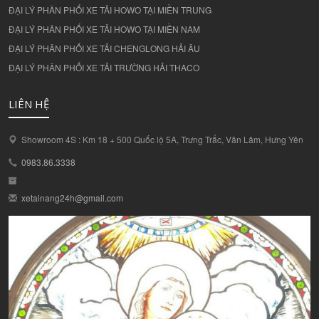
ĐẠI LÝ PHÂN PHỐI XE TẢI HOWO TẠI MIỀN TRUNG
ĐẠI LÝ PHÂN PHỐI XE TẢI HOWO TẠI MIỀN NAM
ĐẠI LÝ PHÂN PHỐI XE TẢI CHENGLONG HẢI ÂU
ĐẠI LÝ PHÂN PHỐI XE TẢI TRƯỜNG HẢI THACO
LIÊN HỆ
Showroom 4S : Km 18 + 500 Quốc lộ 5A, Trưng Trắc, Văn Lâm, Hưng Yên
0983.86.3338
xetainang24h@gmail.com