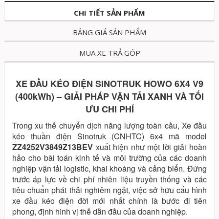
CHI TIẾT SẢN PHẨM
BẢNG GIÁ SẢN PHẨM
MUA XE TRẢ GÓP
XE ĐẦU KÉO ĐIỆN SINOTRUK HOWO 6X4 V9
(400kWh) – GIẢI PHÁP VẬN TẢI XANH VÀ TỐI
ƯU CHI PHÍ
Trong xu thế chuyển dịch năng lượng toàn cầu, Xe đầu
kéo thuần điện Sinotruk (CNHTC) 6x4 mã model
ZZ4252V3849Z13BEV
xuất hiện như một lời giải hoàn
hảo cho bài toán kinh tế và môi trường của các doanh
nghiệp vận tải logistic, khai khoáng và cảng biển. Đứng
trước áp lực về chi phí nhiên liệu truyền thống và các
tiêu chuẩn phát thải nghiêm ngặt, việc sở hữu cấu hình
xe đầu kéo điện đời mới nhất chính là bước đi tiên
phong, định hình vị thế dẫn đầu của doanh nghiệp.