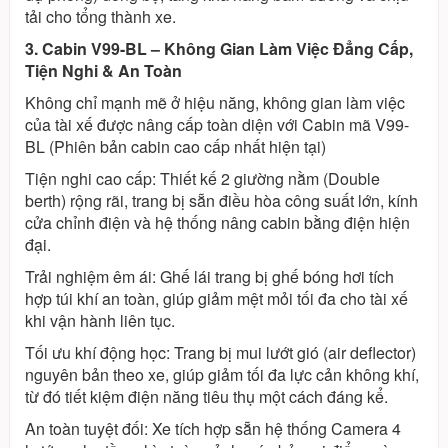
tải cho tổng thành xe.
3. Cabin V99-BL – Không Gian Làm Việc Đẳng Cấp,
Tiện Nghi & An Toàn
Không chỉ mạnh mẽ ở hiệu năng, không gian làm việc
của tài xế được nâng cấp toàn diện với Cabin mã V99-
BL (Phiên bản cabin cao cấp nhất hiện tại)
Tiện nghi cao cấp: Thiết kế 2 giường nằm (Double
berth) rộng rãi, trang bị sẵn điều hòa công suất lớn, kính
cửa chỉnh điện và hệ thống nâng cabin bằng điện hiện
đại.
Trải nghiệm êm ái: Ghế lái trang bị ghế bóng hơi tích
hợp túi khí an toàn, giúp giảm mệt mỏi tối đa cho tài xế
khi vận hành liên tục.
Tối ưu khí động học: Trang bị mui lướt gió (air deflector)
nguyên bản theo xe, giúp giảm tối đa lực cản không khí,
từ đó tiết kiệm điện năng tiêu thụ một cách đáng kể.
An toàn tuyệt đối: Xe tích hợp sẵn hệ thống Camera 4