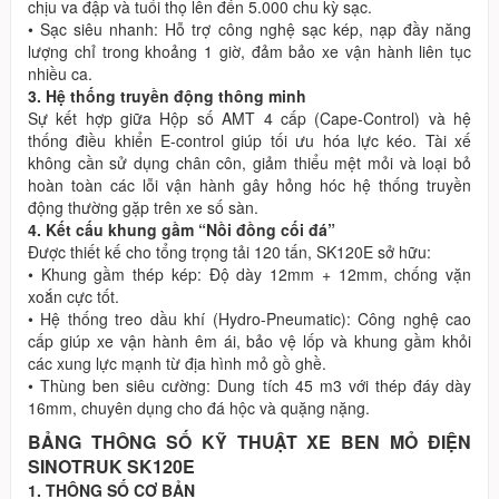
chịu va đập và tuổi thọ lên đến 5.000 chu kỳ sạc.
• Sạc siêu nhanh: Hỗ trợ công nghệ sạc kép, nạp đầy năng
lượng chỉ trong khoảng 1 giờ, đảm bảo xe vận hành liên tục
nhiều ca.
3. Hệ thống truyền động thông minh
Sự kết hợp giữa Hộp số AMT 4 cấp (Cape-Control) và hệ
thống điều khiển E-control giúp tối ưu hóa lực kéo. Tài xế
không cần sử dụng chân côn, giảm thiểu mệt mỏi và loại bỏ
hoàn toàn các lỗi vận hành gây hỏng hóc hệ thống truyền
động thường gặp trên xe số sàn.
4. Kết cấu khung gầm “Nồi đồng cối đá”
Được thiết kế cho tổng trọng tải 120 tấn, SK120E sở hữu:
• Khung gầm thép kép: Độ dày 12mm + 12mm, chống vặn
xoắn cực tốt.
• Hệ thống treo dầu khí (Hydro-Pneumatic): Công nghệ cao
cấp giúp xe vận hành êm ái, bảo vệ lốp và khung gầm khỏi
các xung lực mạnh từ địa hình mỏ gồ ghề.
• Thùng ben siêu cường: Dung tích 45 m3 với thép đáy dày
16mm, chuyên dụng cho đá hộc và quặng nặng.
BẢNG THÔNG SỐ KỸ THUẬT XE BEN MỎ ĐIỆN
SINOTRUK SK120E
1. THÔNG SỐ CƠ BẢN