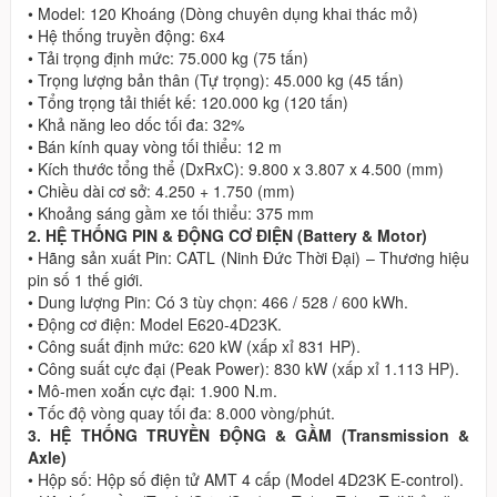
• Model: 120 Khoáng (Dòng chuyên dụng khai thác mỏ)
• Hệ thống truyền động: 6x4
• Tải trọng định mức: 75.000 kg (75 tấn)
• Trọng lượng bản thân (Tự trọng): 45.000 kg (45 tấn)
• Tổng trọng tải thiết kế: 120.000 kg (120 tấn)
• Khả năng leo dốc tối đa: 32%
• Bán kính quay vòng tối thiểu: 12 m
• Kích thước tổng thể (DxRxC): 9.800 x 3.807 x 4.500 (mm)
• Chiều dài cơ sở: 4.250 + 1.750 (mm)
• Khoảng sáng gầm xe tối thiểu: 375 mm
2. HỆ THỐNG PIN & ĐỘNG CƠ ĐIỆN (Battery & Motor)
• Hãng sản xuất Pin: CATL (Ninh Đức Thời Đại) – Thương hiệu
pin số 1 thế giới.
• Dung lượng Pin: Có 3 tùy chọn: 466 / 528 / 600 kWh.
• Động cơ điện: Model E620-4D23K.
• Công suất định mức: 620 kW (xấp xỉ 831 HP).
• Công suất cực đại (Peak Power): 830 kW (xấp xỉ 1.113 HP).
• Mô-men xoắn cực đại: 1.900 N.m.
• Tốc độ vòng quay tối đa: 8.000 vòng/phút.
3. HỆ THỐNG TRUYỀN ĐỘNG & GẦM (Transmission &
Axle)
• Hộp số: Hộp số điện tử AMT 4 cấp (Model 4D23K E-control).