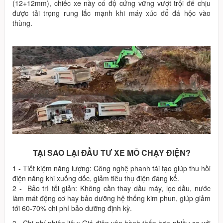
(12+12mm), chiếc xe này có độ cứng vững vượt trội để chịu
được tải trọng rung lắc mạnh khi máy xúc đổ đá hộc vào
thùng.
TẠI SAO LẠI ĐẦU TƯ XE MỎ CHẠY ĐIỆN?
1 - Tiết kiệm năng lượng: Công nghệ phanh tái tạo giúp thu hồi
điện năng khi xuống dốc, giảm tiêu thụ điện đáng kể.
2 - Bảo trì tối giản: Không cần thay dầu máy, lọc dầu, nước
làm mát động cơ hay bảo dưỡng hệ thống kim phun, giúp giảm
tới 60-70% chi phí bảo dưỡng định kỳ.
3 - Chi phí nhiên liệu: Giá điện vận hành thấp hơn nhiều so với