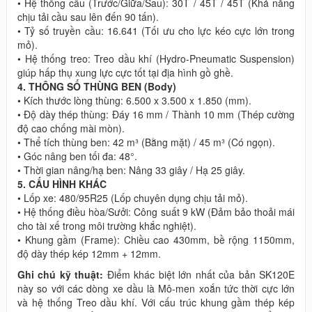
• Hệ thống cầu (Trước/Giữa/Sau): 30T / 45T / 45T (Khả năng
chịu tải cầu sau lên đến 90 tấn).
• Tỷ số truyền cầu: 16.641 (Tối ưu cho lực kéo cực lớn trong
mỏ).
• Hệ thống treo: Treo dầu khí (Hydro-Pneumatic Suspension)
giúp hấp thụ xung lực cực tốt tại địa hình gồ ghề.
4. THÔNG SỐ THÙNG BEN (Body)
• Kích thước lòng thùng: 6.500 x 3.500 x 1.850 (mm).
• Độ dày thép thùng: Đáy 16 mm / Thành 10 mm (Thép cường
độ cao chống mài mòn).
• Thể tích thùng ben: 42 m³ (Bằng mặt) / 45 m³ (Có ngọn).
• Góc nâng ben tối đa: 48°.
• Thời gian nâng/hạ ben: Nâng 33 giây / Hạ 25 giây.
5. CẤU HÌNH KHÁC
• Lốp xe: 480/95R25 (Lốp chuyên dụng chịu tải mỏ).
• Hệ thống điều hòa/Sưởi: Công suất 9 kW (Đảm bảo thoải mái
cho tài xế trong môi trường khắc nghiệt).
• Khung gầm (Frame): Chiều cao 430mm, bề rộng 1150mm,
độ dày thép kép 12mm + 12mm.
Ghi chú kỹ thuật:
Điểm khác biệt lớn nhất của bản SK120E
này so với các dòng xe dầu là Mô-men xoắn tức thời cực lớn
và hệ thống Treo dầu khí. Với cấu trúc khung gầm thép kép