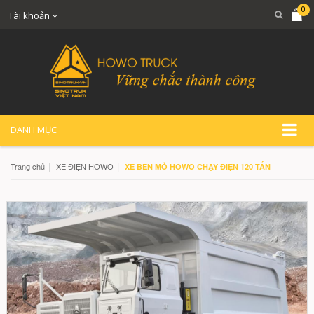
0
Tài khoản
DANH MỤC
|
|
Trang chủ
XE ĐIỆN HOWO
XE BEN MỎ HOWO CHẠY ĐIỆN 120 TẤN