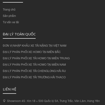
Trang chủ
Sản phẩm
Tư vấn xe tải
ĐẠI LÝ TOÀN QUỐC
ĐƠN VỊ NHẬP KHẨU XE TẢI NẶNG TẠI VIỆT NAM
ĐẠI LÝ PHÂN PHỐI XE HOWO TẠI MIỀN BẮC
ĐẠI LÝ PHÂN PHỐI XE TẢI HOWO TẠI MIỀN TRUNG
ĐẠI LÝ PHÂN PHỐI XE TẢI HOWO TẠI MIỀN NAM
ĐẠI LÝ PHÂN PHỐI XE TẢI CHENGLONG HẢI ÂU
ĐẠI LÝ PHÂN PHỐI XE TẢI TRƯỜNG HẢI THACO
LIÊN HỆ
Showroom 4S : Km 18 + 500 Quốc lộ 5A, Trưng Trắc, Văn Lâm, Hưng Yên