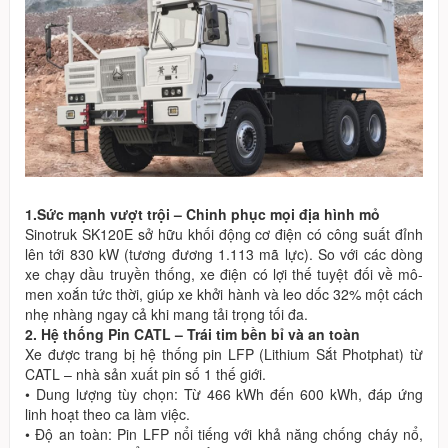
1.Sức mạnh vượt trội – Chinh phục mọi địa hình mỏ
Sinotruk SK120E sở hữu khối động cơ điện có công suất đỉnh
lên tới 830 kW (tương đương 1.113 mã lực). So với các dòng
xe chạy dầu truyền thống, xe điện có lợi thế tuyệt đối về mô-
men xoắn tức thời, giúp xe khởi hành và leo dốc 32% một cách
nhẹ nhàng ngay cả khi mang tải trọng tối đa.
2. Hệ thống Pin CATL – Trái tim bền bỉ và an toàn
Xe được trang bị hệ thống pin LFP (Lithium Sắt Photphat) từ
CATL – nhà sản xuất pin số 1 thế giới.
• Dung lượng tùy chọn: Từ 466 kWh đến 600 kWh, đáp ứng
linh hoạt theo ca làm việc.
• Độ an toàn: Pin LFP nổi tiếng với khả năng chống cháy nổ,