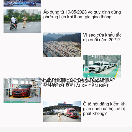
Áp dụng từ 19/05/2023 về quy định dừng
phương tiện khi tham gia giao thông
Vì sao cửa khẩu tắc
dịp cuối năm 2021?
CHÍNH THỨC GIẢM LỆ PHÍ TRƯỚC BẠ Ô TÔ LẮP RÁP
QUY ĐỊNH ĐĂNG KIỂM MỚI TỪ
TRONG NƯỚC TỪ THÁNG 12.2021
01.10.2021 MÀ LÁI XE CẦN BIẾT
Ô tô hết đăng kiểm khi
giãn cách xã hội có bị
phạt không?