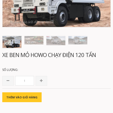
Di chuột vào ảnh để xem chi tiết
XE BEN MỎ HOWO CHẠY ĐIỆN 120 TẤN
SỐ LƯỢNG:
THÊM VÀO GIỎ HÀNG