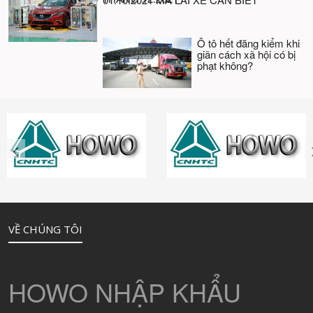
Ô tô hết đăng kiểm khi
giãn cách xã hội có bị
phạt không?
VỀ CHÚNG TÔI
HOWO NHẬP KHẨU