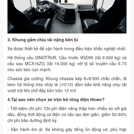
3. Khung gầm chịu tải nặng bền bỉ
Xe được thiết kế để vận hành trong điều kiện khắc nghiệt nhất:
Hệ thống cầu SINOTRUK: Cầu trước VGD95 (tải 9.500 kg) và
cầu sau MCX16ZG (tải 16.000 kg) với tỷ số truyền cầu 6.73
cho sức kéo cực mạnh.
Chassis gia cường: Khung chassis kép 8+8/300 chắc chắn, đi
kèm hệ thống treo nhíp lá (10/12) đảm bảo khả năng chịu tải
vượt trội khi chở đầy bồn trộn 12 m3
4.Tại sao nên chọn xe trộn bê tông điện Howo?
- Tiết kiệm chi phí: Chi phí điện năng thấp hơn nhiều so với giá
dầu, đồng thời động cơ điện có cấu tạo đơn giản, giảm 50-60%
chi phí bảo dưỡng định kỳ.
- Vận hành êm ái: Xe không gây tiếng ồn động cơ, phù hợp