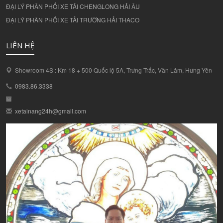
ĐẠI LÝ PHÂN PHỐI XE TẢI CHENGLONG HẢI ÂU
ĐẠI LÝ PHÂN PHỐI XE TẢI TRƯỜNG HẢI THACO
LIÊN HỆ
Showroom 4S : Km 18 + 500 Quốc lộ 5A, Trưng Trắc, Văn Lâm, Hưng Yên
0983.86.3338
xetainang24h@gmail.com