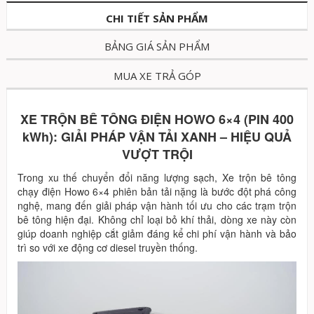
CHI TIẾT SẢN PHẨM
BẢNG GIÁ SẢN PHẨM
MUA XE TRẢ GÓP
XE TRỘN BÊ TÔNG ĐIỆN HOWO 6×4 (PIN 400
kWh): GIẢI PHÁP VẬN TẢI XANH – HIỆU QUẢ
VƯỢT TRỘI
Trong xu thế chuyển đổi năng lượng sạch, Xe trộn bê tông
chạy điện Howo 6×4 phiên bản tải nặng là bước đột phá công
nghệ, mang đến giải pháp vận hành tối ưu cho các trạm trộn
bê tông hiện đại. Không chỉ loại bỏ khí thải, dòng xe này còn
giúp doanh nghiệp cắt giảm đáng kể chi phí vận hành và bảo
trì so với xe động cơ diesel truyền thống.