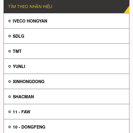
TÌM THEO NHÃN HIỆU
IVECO HONGYAN
SDLG
TMT
YUNLI
XINHONGDONG
SHACMAN
11 - FAW
10 - DONGFENG