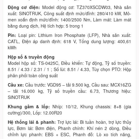
Động cơ điện:
Model động cơ: TZ370XSCDW03, Nhà sản
xuất: SINOTRUK, Công suất định mức/đỉnh: 280/410 kW, Mô-
men xoắn định mức/đỉnh: 1400/2500 Nm, Làm mát: Làm mát
bằng dung dịch, Hệ tích hợp: 5 trong 1
Pin:
Loại pin: Lithium Iron Phosphate (LFP), Nhà sản xuất:
CATL, Điện áp danh định: 618 V, Tổng dung lượng: 400,61
kWh
Hộp số & truyền động
Model hộp số: TS-0425C, Điều khiển: Tự động, Tỷ số truyền:
8.51 / 4.33 / 2.31 / 1 ; Số lùi: 8.51 / 4.33, Tùy chọn PTO: Hộp
phân phối toàn công suất
Cầu xe:
Cầu trước: VGD95 – tải 9.500 kg, Cầu sau: MCX16ZG
– tải 16.000 kg, Tỷ số truyền cầu: 6.73, Thương hiệu:
SINOTRUK
Khung gầm & lốp:
Nhíp: 10/12, Khung chassis: 8+8 (gia
cường)/300, Lốp: 12.00R20
Hệ thống lái & phanh:
Trợ lực lái: Bi tuần hoàn, trợ lực thủy
lực, Bơm lái: Bơm điện, Phanh chính: Khí nén 2 dòng, Điều
chỉnh lực phanh: EBS + ESC, Phanh đỗ: Lò xo tích năng,