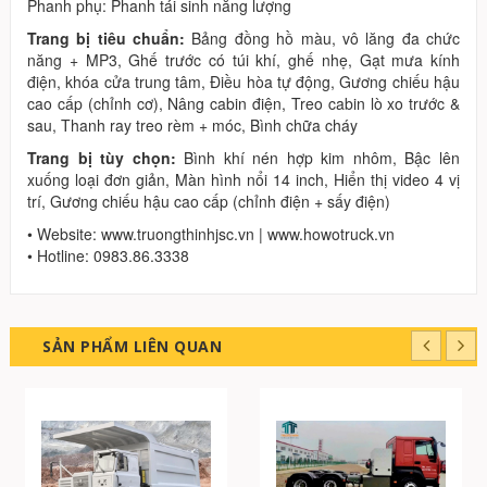
Phanh phụ: Phanh tái sinh năng lượng
Trang bị tiêu chuẩn:
Bảng đồng hồ màu, vô lăng đa chức
năng + MP3, Ghế trước có túi khí, ghế nhẹ, Gạt mưa kính
điện, khóa cửa trung tâm, Điều hòa tự động, Gương chiếu hậu
cao cấp (chỉnh cơ), Nâng cabin điện, Treo cabin lò xo trước &
sau, Thanh ray treo rèm + móc, Bình chữa cháy
Trang bị tùy chọn:
Bình khí nén hợp kim nhôm, Bậc lên
xuống loại đơn giản, Màn hình nổi 14 inch, Hiển thị video 4 vị
trí, Gương chiếu hậu cao cấp (chỉnh điện + sấy điện)
• Website: www.truongthinhjsc.vn | www.howotruck.vn
• Hotline: 0983.86.3338
SẢN PHẨM LIÊN QUAN