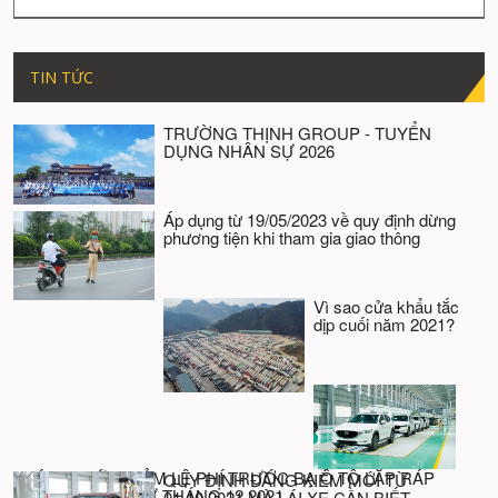
TIN TỨC
TRƯỜNG THỊNH GROUP - TUYỂN
DỤNG NHÂN SỰ 2026
Áp dụng từ 19/05/2023 về quy định dừng
phương tiện khi tham gia giao thông
Vì sao cửa khẩu tắc
dịp cuối năm 2021?
CHÍNH THỨC GIẢM LỆ PHÍ TRƯỚC BẠ Ô TÔ LẮP RÁP
QUY ĐỊNH ĐĂNG KIỂM MỚI TỪ
TRONG NƯỚC TỪ THÁNG 12.2021
01.10.2021 MÀ LÁI XE CẦN BIẾT