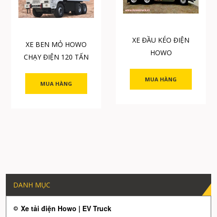
XE ĐẦU KÉO ĐIỆN
XE BEN MỎ HOWO
HOWO
CHẠY ĐIỆN 120 TẤN
MUA HÀNG
MUA HÀNG
DANH MỤC
Xe tải điện Howo | EV Truck