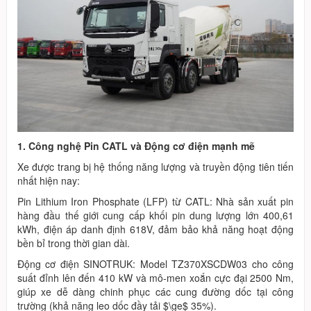
1. Công nghệ Pin CATL và Động cơ điện mạnh mẽ
Xe được trang bị hệ thống năng lượng và truyền động tiên tiến
nhất hiện nay:
Pin Lithium Iron Phosphate (LFP) từ CATL: Nhà sản xuất pin
hàng đầu thế giới cung cấp khối pin dung lượng lớn 400,61
kWh, điện áp danh định 618V, đảm bảo khả năng hoạt động
bền bỉ trong thời gian dài.
Động cơ điện SINOTRUK: Model TZ370XSCDW03 cho công
suất đỉnh lên đến 410 kW và mô-men xoắn cực đại 2500 Nm,
giúp xe dễ dàng chinh phục các cung đường dốc tại công
trường (khả năng leo dốc đầy tải $\ge$ 35%).