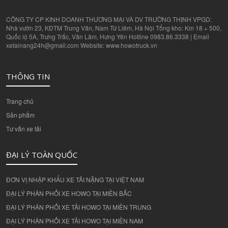
CÔNG TY CP KINH DOANH THƯƠNG MẠI VÀ DV TRƯỜNG THỊNH VPGD:
Nhà vườn 23, KĐTM Trung Văn, Nam Từ Liêm, Hà Nội Tổng kho: Km 18 + 500,
Quốc lộ 5A, Trưng Trắc, Văn Lâm, Hưng Yên Hotline 0983.86.3338 | Email
xetainang24h@gmail.com Website: www.howotruck.vn
THÔNG TIN
Trang chủ
Sản phẩm
Tư vấn xe tải
ĐẠI LÝ TOÀN QUỐC
ĐƠN VỊ NHẬP KHẨU XE TẢI NẶNG TẠI VIỆT NAM
ĐẠI LÝ PHÂN PHỐI XE HOWO TẠI MIỀN BẮC
ĐẠI LÝ PHÂN PHỐI XE TẢI HOWO TẠI MIỀN TRUNG
ĐẠI LÝ PHÂN PHỐI XE TẢI HOWO TẠI MIỀN NAM