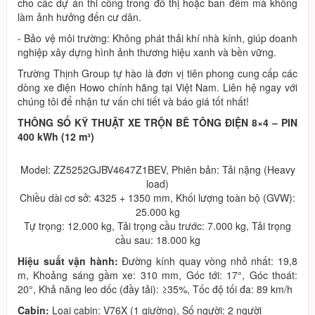
cho các dự án thi công trong đô thị hoặc ban đêm mà không
làm ảnh hưởng đến cư dân.
- Bảo vệ môi trường: Không phát thải khí nhà kính, giúp doanh
nghiệp xây dựng hình ảnh thương hiệu xanh và bền vững.
Trường Thịnh Group tự hào là đơn vị tiên phong cung cấp các
dòng xe điện Howo chính hãng tại Việt Nam. Liên hệ ngay với
chúng tôi để nhận tư vấn chi tiết và báo giá tốt nhất!
THÔNG SỐ KỸ THUẬT XE TRỘN BÊ TÔNG ĐIỆN 8×4 – PIN
400 kWh (12 m³)
Model: ZZ5252GJBV4647Z1BEV, Phiên bản: Tải nặng (Heavy
load)
Chiều dài cơ sở: 4325 + 1350 mm, Khối lượng toàn bộ (GVW):
25.000 kg
Tự trọng: 12.000 kg, Tải trọng cầu trước: 7.000 kg, Tải trọng
cầu sau: 18.000 kg
Hiệu suất vận hành:
Đường kính quay vòng nhỏ nhất: 19,8
m, Khoảng sáng gầm xe: 310 mm, Góc tới: 17°, Góc thoát:
20°, Khả năng leo dốc (đầy tải): ≥35%, Tốc độ tối đa: 89 km/h
Cabin:
Loại cabin: V76X (1 giường), Số người: 2 người